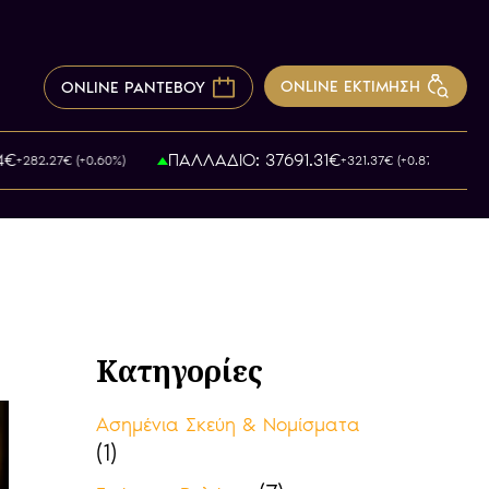
ONLINE ΕΚΤΙΜΗΣΗ
ONLINE ΡΑΝΤΕΒΟΥ
ΠΑΛΛΑΔΙΟ: 37691.31€
+282.27€ (+0.60%)
+321.37€ (+0.87%)
Κατηγορίες
Ασημένια Σκεύη & Νομίσματα
(1)