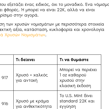
ου εξετάζει ένας ειδικός, όχι το μοναδικό. Ένα νόμισμ
ι φθορές. Ή μπορεί να είναι 22K, αλλά να είναι
ρίσιμο στην αγορά.
ηση των χρυσών νομισμάτων με περισσότερα στοιχεία
εκτική αξία, κατάσταση, κυκλοφορία και χρονολογία
ά Χρυσών Νομισμάτων
.
Τι δείχνει
Τι να θυμάστε
Μπορεί να περιέχει
Χρυσό + χαλκός
1 oz καθαρού
 917
για αντοχή
χρυσού στην
κλασική έκδοση
Το U.S. Mint δίνει
Χρυσό με κράμα
standard 22Κ και
 916
για ανθεκτικότητα
εγγύηση