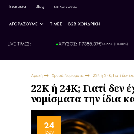
Εταιρεία
Blog
Επικοινωνία
ΑΓΟΡΑΖΟΥΜΕ
ΤΙΜΕΣ
B2B ΧΟΝΔΡΙΚΗ
Α: 800.00€
LIVE ΤΙΜΕΣ:
ΧΡΥΣΟΣ: 117385.37€
+4.55€ (+0.00%)
Αρχική
Χρυσά Νομίσματα
22K ή 24K; Γιατί δεν έ
22K ή 24K; Γιατί δεν 
νομίσματα την ίδια 
24
Ιούν