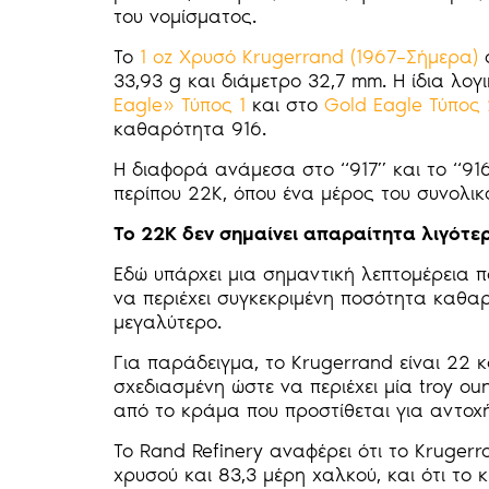
του νομίσματος.
Το
1 oz Χρυσό Krugerrand (1967–Σήμερα)
σ
33,93 g και διάμετρο 32,7 mm. Η ίδια λογ
Eagle» Τύπος 1
και στο
Gold Eagle Τύπος
καθαρότητα 916.
Η διαφορά ανάμεσα στο “917” και το “916
περίπου 22Κ, όπου ένα μέρος του συνολικ
Το 22K δεν σημαίνει απαραίτητα λιγότε
Εδώ υπάρχει μια σημαντική λεπτομέρεια π
να περιέχει συγκεκριμένη ποσότητα καθαρ
μεγαλύτερο.
Για παράδειγμα, το Krugerrand είναι 22 κ
σχεδιασμένη ώστε να περιέχει μία troy o
από το κράμα που προστίθεται για αντοχή
Το Rand Refinery αναφέρει ότι το Krugerr
χρυσού και 83,3 μέρη χαλκού, και ότι τ