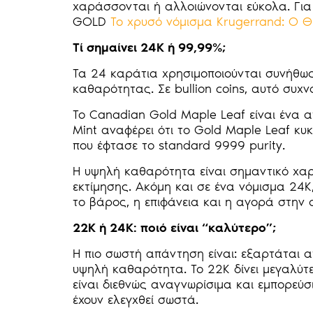
χαράσσονται ή αλλοιώνονται εύκολα. Για 
GOLD
Το χρυσό νόμισμα Krugerrand: Ο 
Τί σημαίνει 24K ή 99,99%;
Τα 24 καράτια χρησιμοποιούνται συνήθω
καθαρότητας. Σε bullion coins, αυτό συ
Το Canadian Gold Maple Leaf είναι ένα 
Mint αναφέρει ότι το Gold Maple Leaf κυκ
που έφτασε το standard 9999 purity.
Η υψηλή καθαρότητα είναι σημαντικό χαρ
εκτίμησης. Ακόμη και σε ένα νόμισμα 24Κ
το βάρος, η επιφάνεια και η αγορά στην ο
22K ή 24K: ποιό είναι “καλύτερο”;
Η πιο σωστή απάντηση είναι: εξαρτάται απ
υψηλή καθαρότητα. Το 22K δίνει μεγαλύτ
είναι διεθνώς αναγνωρίσιμα και εμπορεύσ
έχουν ελεγχθεί σωστά.