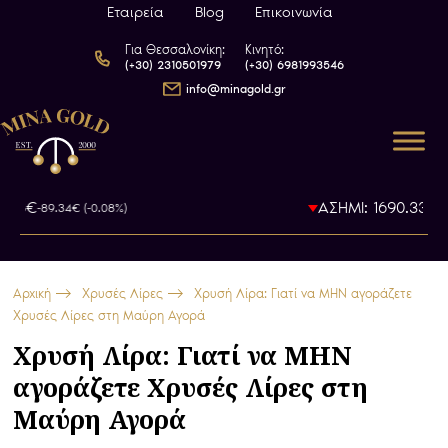
Εταιρεία
Blog
Επικοινωνία
Για Θεσσαλονίκη:
Κινητό:
(+30) 2310501979
(+30) 6981993546
info@minagold.gr
8€
ΑΣΗΜΙ: 1690.33€
-89.34€ (-0.08%)
-9.46€
Αρχική
Χρυσές Λίρες
Χρυσή Λίρα: Γιατί να ΜΗΝ αγοράζετε
Χρυσές Λίρες στη Μαύρη Αγορά
Χρυσή Λίρα: Γιατί να ΜΗΝ
αγοράζετε Χρυσές Λίρες στη
Μαύρη Αγορά