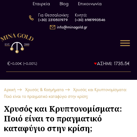
Εταιρεία
Blog
Επικοινωνία
Για Θεσσαλονίκη:
Κινητό:
(+30) 2310501979
(+30) 6981993546
info@minagold.gr
€
ΑΣΗΜΙ: 1735.5€
+0.00€ (+0.00%)
-0.00€ (-
Αρχική
Χρυσός & Κοσμήματα
Χρυσός και Κρυπτονομίσματα:
Ποιό είναι το πραγματικό καταφύγιο στην κρίση;
Χρυσός και Κρυπτονομίσματα:
Ποιό είναι το πραγματικό
καταφύγιο στην κρίση;