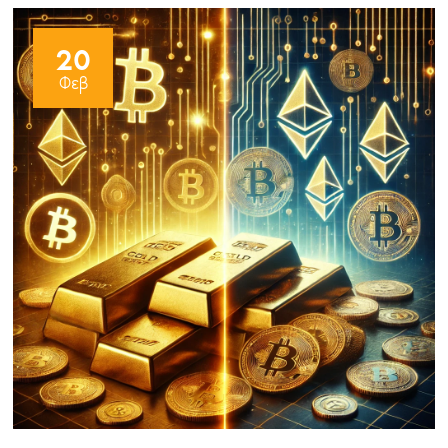
20
Φεβ