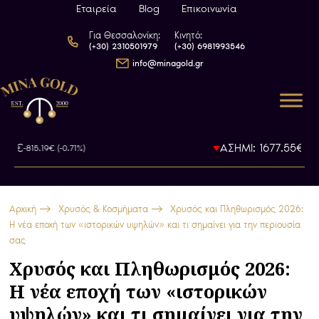
Εταιρεία
Blog
Επικοινωνία
Για Θεσσαλονίκη:
Κινητό:
(+30) 2310501979
(+30) 6981993546
info@minagold.gr
€
ΑΣΗΜΙ: 1677.55€
-815.19€ (-0.71%)
-22.24€ (
Αρχική
Χρυσός & Κοσμήματα
Χρυσός και Πληθωρισμός 2026:
Η νέα εποχή των «ιστορικών υψηλών» και τι σημαίνει για την περιουσία
σας
Χρυσός και Πληθωρισμός 2026:
Η νέα εποχή των «ιστορικών
υψηλών» και τι σημαίνει για την