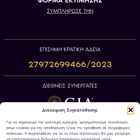
ΦΟΡΜΑ ΕΚΤΙΜΗΣΗΣ
ΣΥΜΠΛΗΡΩΣΕ ΤΗΝ
ΕΠIΣΗΜΗ ΚΡΑΤΙΚΗ ΑΔΕΙΑ
27972699466/2023
ΔΙΕΘΝΕΙΣ ΣΥΝΕΡΓΑΤΕΣ
Διαχείριση Συγκατάθεσης
Για να παρέχουμε την καλύτερη εμπειρία, χρησιμοποιούμε τεχνολογίες
όπως cookies για την αποθήκευση ή/και την πρόσβαση σε πληροφορίες
συσκευών. Η συγκατάθεση για τις εν λόγω τεχνολογίες θα μας επιτρέψει
να επεξεργαστούμε δεδομένα προσωπικού χαρακτήρα, όπως