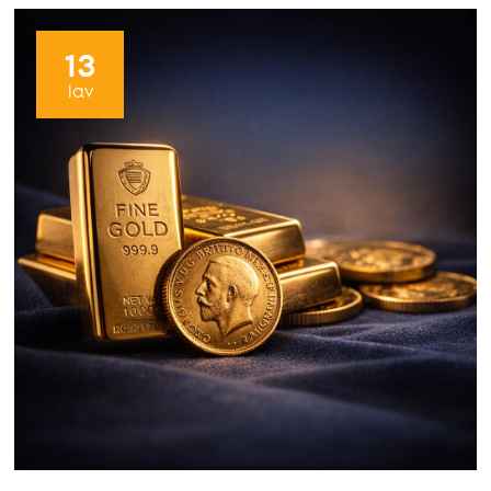
13
Ιαν