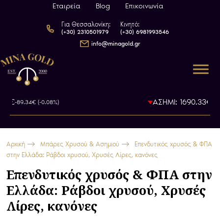
Εταιρεία
Blog
Επικοινωνία
Για Θεσσαλονίκη:
Κινητό:
(+30) 2310501979
(+30) 6981993546
info@minagold.gr
€
ΑΣΗΜΙ: 1690.33€
-89.34€ (-0.08%)
-9.46€ (
Αρχική
Μπάρες Χρυσού & Ασημιού
Επενδυτικός χρυσός & ΦΠΑ
στην Ελλάδα: Ράβδοι χρυσού, Χρυσές Λίρες, κανόνες
Επενδυτικός χρυσός & ΦΠΑ στην
Ελλάδα: Ράβδοι χρυσού, Χρυσές
Λίρες, κανόνες