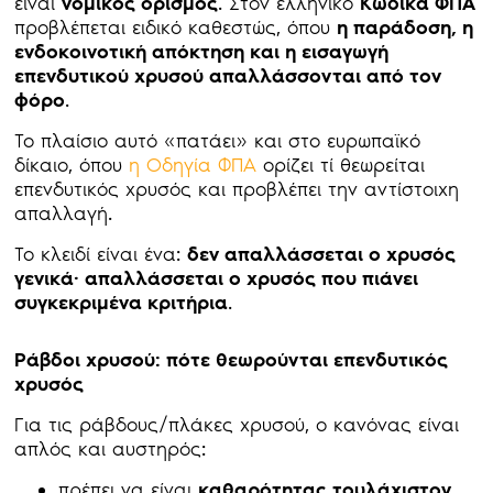
είναι
νομικός ορισμός
. Στον ελληνικό
Κώδικα ΦΠΑ
προβλέπεται ειδικό καθεστώς, όπου
η παράδοση, η
ενδοκοινοτική απόκτηση και η εισαγωγή
επενδυτικού χρυσού απαλλάσσονται από τον
φόρο
.
Το πλαίσιο αυτό «πατάει» και στο ευρωπαϊκό
δίκαιο, όπου
η Οδηγία ΦΠΑ
ορίζει τί θεωρείται
επενδυτικός χρυσός και προβλέπει την αντίστοιχη
απαλλαγή.
Το κλειδί είναι ένα:
δεν απαλλάσσεται ο χρυσός
γενικά· απαλλάσσεται ο χρυσός που πιάνει
συγκεκριμένα κριτήρια
.
Ράβδοι χρυσού: πότε θεωρούνται επενδυτικός
χρυσός
Για τις ράβδους/πλάκες χρυσού, ο κανόνας είναι
απλός και αυστηρός:
πρέπει να είναι
καθαρότητας τουλάχιστον