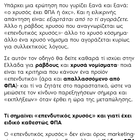
Υπάρχει μια ερώτηση που γυρίζει ξανά και ξανά:
«ο χρυσός έχει ΦΠΑ ή όχι;». Και η ειλικρινής
απάντηση είναι:
εξαρτάται από το τί αγοράζετε
.
Άλλο η ράβδος χρυσού που αναγνωρίζεται ως
«επενδυτικός χρυσός»· άλλο το χρυσό κόσμημα·
άλλο ένα χρυσό νόμισμα που αγοράζεται κυρίως
για συλλεκτικούς λόγους.
Σε αυτόν τον οδηγό θα δείτε καθαρά τί ισχύει στην
Ελλάδα για
ράβδους
και
χρυσά νομίσματα
· ποιά
είναι τα κριτήρια που κάνουν ένα προϊόν
«επενδυτικό» (άρα και
απαλλασσόμενο από
ΦΠΑ
)· και τί να ζητάτε στο παραστατικό, ώστε να
μειώσετε τον κίνδυνο παρεξηγήσεων σήμερα και
«εκπλήξεων» όταν έρθει η ώρα της μεταπώλησης.
Τί σημαίνει «επενδυτικός χρυσός» και γιατί έχει
ειδικό καθεστώς ΦΠΑ
Ο «επενδυτικός χρυσός» δεν είναι όρος marketing·