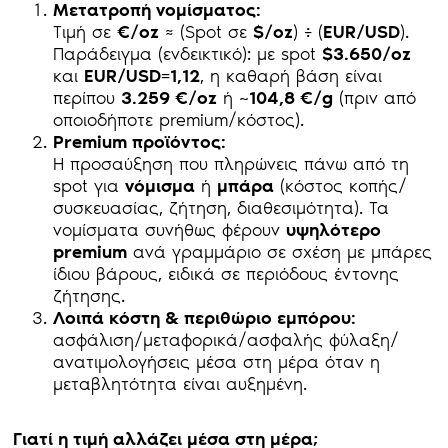
Μετατροπή νομίσματος:
Τιμή σε
€/oz
≈ (Spot σε
$/oz
) ÷ (
EUR/USD
).
Παράδειγμα (ενδεικτικό): με spot
$3.650/oz
και
EUR/USD=1,12
, η καθαρή βάση είναι
περίπου
3.259 €/oz
ή
~104,8 €/g
(πριν από
οποιοδήποτε premium/κόστος).
Premium προϊόντος:
Η προσαύξηση που πληρώνεις πάνω από τη
spot για
νόμισμα
ή
μπάρα
(κόστος κοπής/
συσκευασίας, ζήτηση, διαθεσιμότητα). Τα
νομίσματα συνήθως φέρουν
υψηλότερο
premium
ανά γραμμάριο σε σχέση με μπάρες
ίδιου βάρους, ειδικά σε περιόδους έντονης
ζήτησης.
Λοιπά κόστη & περιθώριο εμπόρου:
ασφάλιση/μεταφορικά/ασφαλής φύλαξη/
ανατιμολογήσεις μέσα στη μέρα όταν η
μεταβλητότητα είναι αυξημένη.
Γιατί η τιμή αλλάζει μέσα στη μέρα;