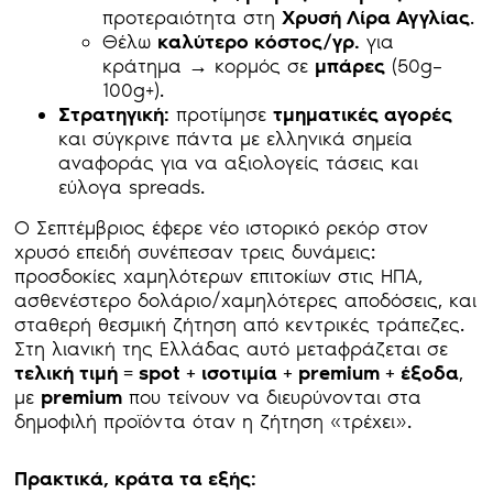
προτεραιότητα στη
Χρυσή Λίρα Αγγλίας
.
Θέλω
καλύτερο κόστος/γρ.
για
κράτημα → κορμός σε
μπάρες
(50g–
100g+).
Στρατηγική:
προτίμησε
τμηματικές αγορές
και σύγκρινε πάντα με ελληνικά σημεία
αναφοράς για να αξιολογείς τάσεις και
εύλογα spreads.
Ο Σεπτέμβριος έφερε νέο ιστορικό ρεκόρ στον
χρυσό επειδή συνέπεσαν τρεις δυνάμεις:
προσδοκίες χαμηλότερων επιτοκίων στις ΗΠΑ,
ασθενέστερο δολάριο/χαμηλότερες αποδόσεις, και
σταθερή θεσμική ζήτηση από κεντρικές τράπεζες.
Στη λιανική της Ελλάδας αυτό μεταφράζεται σε
τελική τιμή = spot + ισοτιμία + premium + έξοδα
,
με
premium
που τείνουν να διευρύνονται στα
δημοφιλή προϊόντα όταν η ζήτηση «τρέχει».
Πρακτικά, κράτα τα εξής: