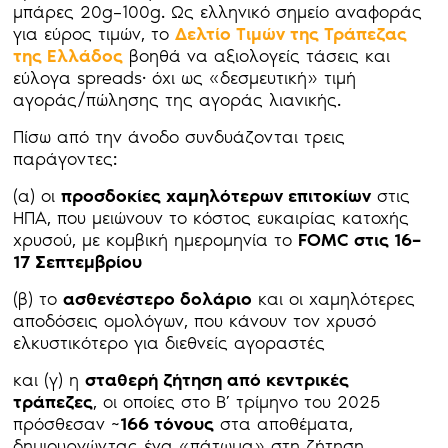
μπάρες 20g–100g. Ως ελληνικό σημείο αναφοράς
για εύρος τιμών, το
Δελτίο Τιμών της Τράπεζας
της Ελλάδος
βοηθά να αξιολογείς τάσεις και
εύλογα spreads· όχι ως «δεσμευτική» τιμή
αγοράς/πώλησης της αγοράς λιανικής.
Πίσω από την άνοδο συνδυάζονται τρεις
παράγοντες:
(α) οι
προσδοκίες χαμηλότερων επιτοκίων
στις
ΗΠΑ, που μειώνουν το κόστος ευκαιρίας κατοχής
χρυσού, με κομβική ημερομηνία το
FOMC στις 16–
17 Σεπτεμβρίου
(β) το
ασθενέστερο δολάριο
και οι χαμηλότερες
αποδόσεις ομολόγων, που κάνουν τον χρυσό
ελκυστικότερο για διεθνείς αγοραστές
και (γ) η
σταθερή ζήτηση από κεντρικές
τράπεζες
, οι οποίες στο Β’ τρίμηνο του 2025
πρόσθεσαν ~
166 τόνους
στα αποθέματα,
δημιουργώντας ένα «πάτωμα» στη ζήτηση.