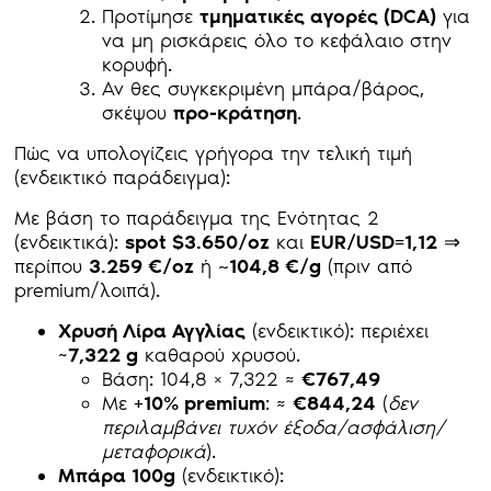
Προτίμησε
τμηματικές αγορές (DCA)
για
να μη ρισκάρεις όλο το κεφάλαιο στην
κορυφή.
Αν θες συγκεκριμένη μπάρα/βάρος,
σκέψου
προ-κράτηση
.
Πώς να υπολογίζεις γρήγορα την τελική τιμή
(ενδεικτικό παράδειγμα):
Με βάση το παράδειγμα της Ενότητας 2
(ενδεικτικά):
spot $3.650/oz
και
EUR/USD=1,12
⇒
περίπου
3.259 €/oz
ή
~104,8 €/g
(πριν από
premium/λοιπά).
Χρυσή Λίρα Αγγλίας
(ενδεικτικό): περιέχει
~
7,322 g
καθαρού χρυσού.
Βάση: 104,8 × 7,322 ≈
€767,49
Με
+10% premium
: ≈
€844,24
(
δεν
περιλαμβάνει τυχόν έξοδα/ασφάλιση/
μεταφορικά
).
Μπάρα 100g
(ενδεικτικό):