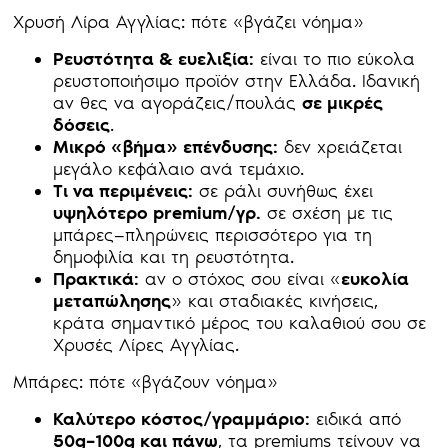
Χρυσή Λίρα Αγγλίας: πότε «βγάζει νόημα»
Ρευστότητα & ευελιξία:
είναι το πιο εύκολα
ρευστοποιήσιμο προϊόν στην Ελλάδα. Ιδανική
αν θες να αγοράζεις/πουλάς
σε μικρές
δόσεις
.
Μικρό «βήμα» επένδυσης:
δεν χρειάζεται
μεγάλο κεφάλαιο ανά τεμάχιο.
Τι να περιμένεις:
σε ράλι συνήθως έχει
υψηλότερο premium/γρ.
σε σχέση με τις
μπάρες—πληρώνεις περισσότερο για τη
δημοφιλία και τη ρευστότητα.
Πρακτικά:
αν ο στόχος σου είναι «
ευκολία
μεταπώλησης
» και σταδιακές κινήσεις,
κράτα σημαντικό μέρος του καλαθιού σου σε
Χρυσές Λίρες Αγγλίας.
Μπάρες: πότε «βγάζουν νόημα»
Καλύτερο κόστος/γραμμάριο:
ειδικά από
50g–100g και πάνω
, τα premiums τείνουν να