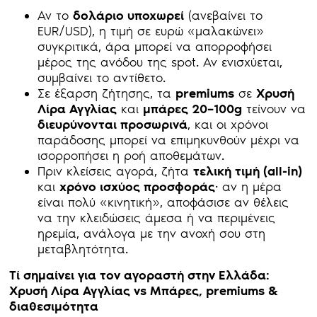
Αν το
δολάριο υποχωρεί
(ανεβαίνει το
EUR/USD), η τιμή σε ευρώ «μαλακώνει»
συγκριτικά, άρα μπορεί να απορροφήσει
μέρος της ανόδου της spot. Αν ενισχύεται,
συμβαίνει το αντίθετο.
Σε έξαρση ζήτησης, τα
premiums
σε
Χρυσή
Λίρα Αγγλίας
και
μπάρες 20–100g
τείνουν να
διευρύνονται προσωρινά
, και οι χρόνοι
παράδοσης μπορεί να επιμηκυνθούν μέχρι να
ισορροπήσει η ροή αποθεμάτων.
Πριν κλείσεις αγορά, ζήτα
τελική τιμή (all-in)
και
χρόνο ισχύος προσφοράς
· αν η μέρα
είναι πολύ «κινητική», αποφάσισε αν θέλεις
να την κλειδώσεις άμεσα ή να περιμένεις
ηρεμία, ανάλογα με την ανοχή σου στη
μεταβλητότητα.
Τί σημαίνει για τον αγοραστή στην Ελλάδα:
Χρυσή Λίρα Αγγλίας vs Μπάρες, premiums &
διαθεσιμότητα