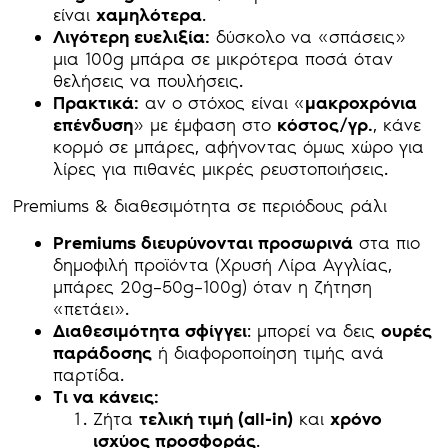
είναι
χαμηλότερα
.
Λιγότερη ευελιξία:
δύσκολο να «σπάσεις»
μια 100g μπάρα σε μικρότερα ποσά όταν
θελήσεις να πουλήσεις.
Πρακτικά:
αν ο στόχος είναι «
μακροχρόνια
επένδυση
» με έμφαση στο
κόστος/γρ.
, κάνε
κορμό σε μπάρες, αφήνοντας όμως χώρο για
λίρες για πιθανές μικρές ρευστοποιήσεις.
Premiums & διαθεσιμότητα σε περιόδους ράλι
Premiums διευρύνονται προσωρινά
στα πιο
δημοφιλή προϊόντα (Χρυσή Λίρα Αγγλίας,
μπάρες 20g–50g–100g) όταν η ζήτηση
«πετάει».
Διαθεσιμότητα σφίγγει
: μπορεί να δεις
ουρές
παράδοσης
ή διαφοροποίηση τιμής ανά
παρτίδα.
Τι να κάνεις:
Ζήτα
τελική τιμή (all-in)
και
χρόνο
ισχύος προσφοράς
.