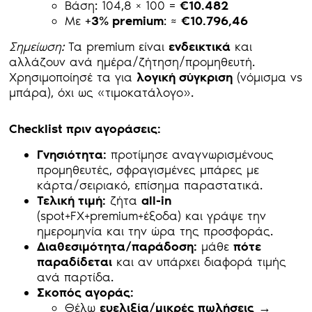
Βάση: 104,8 × 100 =
€10.482
Με
+3% premium
: ≈
€10.796,46
Σημείωση:
Τα premium είναι
ενδεικτικά
και
αλλάζουν ανά ημέρα/ζήτηση/προμηθευτή.
Χρησιμοποίησέ τα για
λογική σύγκριση
(νόμισμα vs
μπάρα), όχι ως «τιμοκατάλογο».
Checklist πριν αγοράσεις:
Γνησιότητα:
προτίμησε αναγνωρισμένους
προμηθευτές, σφραγισμένες μπάρες με
κάρτα/σειριακό, επίσημα παραστατικά.
Τελική τιμή:
ζήτα
all-in
(spot+FX+premium+έξοδα) και γράψε την
ημερομηνία και την ώρα της προσφοράς.
Διαθεσιμότητα/παράδοση:
μάθε
πότε
παραδίδεται
και αν υπάρχει διαφορά τιμής
ανά παρτίδα.
Σκοπός αγοράς:
Θέλω
ευελιξία/μικρές πωλήσεις
→