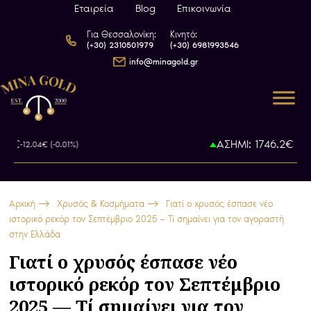
Εταιρεία
Blog
Επικοινωνία
Για Θεσσαλονίκη:
Κινητό:
(+30) 2310501979
(+30) 6981993546
info@minagold.gr
ΑΣΗΜΙ: 1746.2€
12.04€ (-0.01%)
+12.07€ (+0
Αρχική
Χρυσός & Κοσμήματα
Γιατί ο χρυσός έσπασε νέο
ιστορικό ρεκόρ τον Σεπτέμβριο 2025 — Τί σημαίνει για τον αγοραστή
στην Ελλάδα
Γιατί ο χρυσός έσπασε νέο
ιστορικό ρεκόρ τον Σεπτέμβριο
2025 — Τί σημαίνει για τον