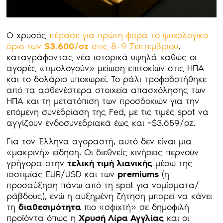
Ο χρυσός
πέρασε για πρώτη φορά το ψυχολογικό
όριο των
$3.600/oz
στις 8–9 Σεπτεμβρίου
,
καταγράφοντας νέα ιστορικά υψηλά καθώς οι
αγορές «τιμολογούν» μείωση επιτοκίων στις ΗΠΑ
και το δολάριο υποχωρεί. Το ράλι τροφοδοτήθηκε
από τα ασθενέστερα στοιχεία απασχόλησης των
ΗΠΑ και τη μετατόπιση των προσδοκιών για την
επόμενη συνεδρίαση της Fed, με τις τιμές spot να
αγγίζουν ενδοσυνεδριακά έως και ~$3.659/oz.
Για τον Έλληνα αγοραστή, αυτό δεν είναι μια
«μακρινή» είδηση. Οι διεθνείς κινήσεις περνούν
γρήγορα στην
τελική τιμή λιανικής
μέσω της
ισοτιμίας EUR/USD και των
premiums
(η
προσαύξηση πάνω από τη spot για νομίσματα/
ράβδους), ενώ η αυξημένη ζήτηση μπορεί να κάνει
τη
διαθεσιμότητα
πιο «σφιχτή» σε δημοφιλή
προϊόντα όπως η
Χρυσή Λίρα Αγγλίας
και οι