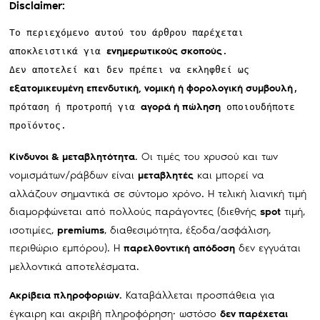
Disclaimer:
Το περιεχόμενο αυτού του άρθρου παρέχεται
ενημερωτικούς σκοπούς
αποκλειστικά για
.
Δεν αποτελεί και δεν πρέπει να εκληφθεί ως
εξατομικευμένη επενδυτική, νομική ή φορολογική συμβουλή
,
αγορά ή πώληση
πρόταση ή προτροπή για
οποιουδήποτε
προϊόντος.
Οι τιμές του χρυσού και των
Κίνδυνοι & μεταβλητότητα.
νομισμάτων/ράβδων είναι
και μπορεί να
μεταβλητές
αλλάζουν σημαντικά σε σύντομο χρόνο. Η τελική λιανική τιμή
διαμορφώνεται από πολλούς παράγοντες (διεθνής
τιμή,
spot
ισοτιμίες,
, διαθεσιμότητα, έξοδα/ασφάλιση,
premiums
περιθώριο εμπόρου). Η
δεν εγγυάται
παρελθοντική απόδοση
μελλοντικά αποτελέσματα.
Καταβάλλεται προσπάθεια για
Ακρίβεια πληροφοριών.
έγκαιρη και ακριβή πληροφόρηση· ωστόσο
δεν παρέχεται