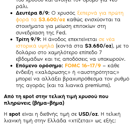
ράλι.
Δευτέρα 8/9:
Ο χρυσός
ξεπερνά για πρώτη
φορά τα
$3.600/oz
καθώς ενισχύονται τα
στοιχήματα για μείωση επιτοκίων στη
συνεδρίαση της Fed.
Τρίτη 9/9:
Η άνοδος επεκτείνεται
σε νέα
ιστορικά υψηλά
(κοντά στα
$3.650/oz
), με το
δολάριο στο χαμηλότερο επίπεδο 7
εβδομάδων και τις αποδόσεις να υποχωρούν.
Επόμενο ορόσημο:
FOMC 16–17/9
— κάθε
ένδειξη «χαλάρωσης» ή «αυστηρότητας»
μπορεί να αλλάξει βραχυπρόθεσμα τον ρυθμό
της αγοράς (και τα λιανικά premiums).
Από τη spot στην τελική τιμή χρυσού που
πληρώνεις (βήμα–βήμα)
Η
spot
είναι η διεθνής τιμή σε
USD/oz
. Η τελική
λιανική τιμή στην Ελλάδα «χτίζεται» ως εξής: