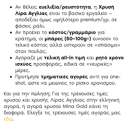
Αν θέλεις
ευελιξία/ρευστότητα
, η
Χρυσή
Λίρα Αγγλίας
είναι το βασικό εργαλείο —
αποδέξου όμως υψηλότερο premium/γρ. σε
φάσεις ράλι.
Αν προέχει το
κόστος/γραμμάριο
για
κράτημα, οι
μπάρες (50–100g+)
ευνοούν το
τελικό κόστος αλλά υστερούν σε «σπάσιμο»
όταν πουλάς.
Αγόραζε με
τελική all-in τιμή
και
ρητό χρόνο
ισχύος
προσφοράς, ειδικά σε «νευρικές»
μέρες.
Προτίμησε
τμηματικές αγορές
αντί για one-
shot, ώστε να μειώνεις το ρίσκο χρονισμού.
Και για την πώληση; Για της τρέχουσες τιμές
χρυσού και χρυσής Λίρας Αγγλίας στην ελληνική
αγορά, η αγορά χρυσού Mina Gold κάνει τη
διαφορά. Έλεγξε τις τρέχουσες τιμές αγοράς μας
εδώ
.