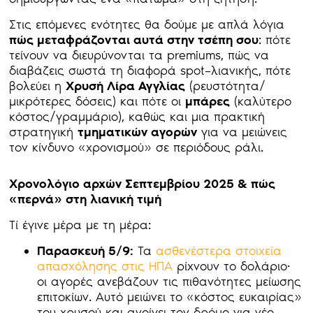
Στις επόμενες ενότητες θα δούμε με απλά λόγια
πώς μεταφράζονται αυτά στην τσέπη σου
: πότε
τείνουν να διευρύνονται τα premiums, πώς να
διαβάζεις σωστά τη διαφορά spot–λιανικής, πότε
βολεύει η
Χρυσή Λίρα Αγγλίας
(ρευστότητα/
μικρότερες δόσεις) και πότε οι
μπάρες
(καλύτερο
κόστος/γραμμάριο), καθώς και μια πρακτική
στρατηγική
τμηματικών αγορών
για να μειώνεις
τον κίνδυνο «χρονισμού» σε περιόδους ράλι.
Χρονολόγιο αρχών Σεπτεμβρίου 2025 & πώς
«περνά» στη λιανική τιμή
Τί έγινε μέρα με τη μέρα:
Παρασκευή 5/9:
Τα
ασθενέστερα στοιχεία
απασχόλησης στις ΗΠΑ
ρίχνουν το δολάριο·
οι αγορές ανεβάζουν τις πιθανότητες μείωσης
επιτοκίων. Αυτό μειώνει το «κόστος ευκαιρίας»
του χρυσού και ανοίγει τον δρόμο για νέο