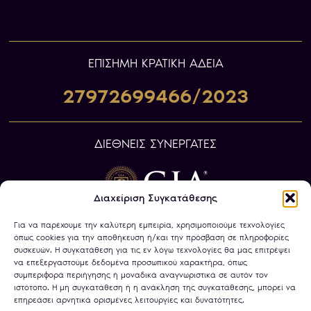
ΕΠIΣΗΜΗ ΚΡΑΤΙΚΗ ΑΔΕΙΑ
27972699466/2023
ΔΙΕΘΝΕΙΣ ΣΥΝΕΡΓΑΤΕΣ
Διαχείριση Συγκατάθεσης
Για να παρέχουμε την καλύτερη εμπειρία, χρησιμοποιούμε τεχνολογίες
όπως cookies για την αποθήκευση ή/και την πρόσβαση σε πληροφορίες
συσκευών. Η συγκατάθεση για τις εν λόγω τεχνολογίες θα μας επιτρέψει
να επεξεργαστούμε δεδομένα προσωπικού χαρακτήρα, όπως
συμπεριφορά περιήγησης ή μοναδικά αναγνωριστικά σε αυτόν τον
ιστότοπο. Η μη συγκατάθεση ή η ανάκληση της συγκατάθεσης, μπορεί να
επηρεάσει αρνητικά ορισμένες λειτουργίες και δυνατότητες.