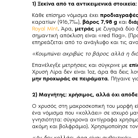
1) Ξεκίνα από τα αντικειμενικά στοιχεί
Κάθε επίσημο νόμισμα έχει
προδιαγραφέ
καρατίων (916,7‰),
βάρος 7,98 g
και
διά
Royal Mint
. Άρα,
μετράς
με ζυγαριά δύο 
σημαντική απόκλιση είναι «red flag». (Προ
επηρεάζεται από το ανάγλυφο και τις ανο
«Κουμπώνει ακριβώς το βάρος αλλά η διά
Επανέλεγξε μετρήσεις και σύγκρινε με
επί
Χρυσή Λίρα δεν είναι 1oz, άρα θα δεις λογ
μην προχωράς σε πειράματα
. Πήγαινε γ
2) Μαγνήτης: χρήσιμος, αλλά όχι απόδε
Ο χρυσός στη μακροσκοπική του μορφή ε
ένα νόμισμα που «κολλάει» σε ισχυρό μα
γνησιότητα: σύγχρονα αντίγραφα χρησιμ
ακόμη και βολφράμιο). Χρησιμοποίησε το
«Αν δεν κολλάει, άρα είναι αυθεντικό;»