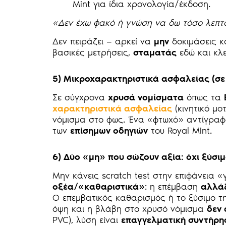
Mint για ίδια χρονολογία/έκδοση.
«Δεν έχω φακό ή γνώση να δω τόσο λεπ
Δεν πειράζει — αρκεί να
μην
δοκιμάσεις κ
βασικές μετρήσεις,
σταματάς
εδώ και κλε
5) Μικροχαρακτηριστικά ασφαλείας (σε
Σε σύγχρονα
χρυσά νομίσματα
όπως τα
χαρακτηριστικά ασφαλείας
(κινητικό μο
νόμισμα στο φως. Ένα «φτωχό» αντίγραφο
των
επίσημων οδηγιών
του Royal Mint.
6) Δύο «μη» που σώζουν αξία: όχι ξύσιμ
Μην κάνεις scratch test στην επιφάνεια 
οξέα/«καθαριστικά»
: η επέμβαση
αλλάζ
Ο επεμβατικός καθαρισμός ή το ξύσιμο τη
όψη και η βλάβη στο χρυσό νόμισμα
δεν
PVC), λύση είναι
επαγγελματική συντήρη