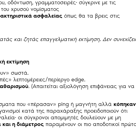
ίου, οδόντωση, γραμματοσειρές· σύγκρινε με τις
 του χρυσού νομίσματος
ακτηριστικά ασφαλείας
όπως θα τα βρεις στις
ατάς και ζητάς επαγγελματική εκτίμηση. Δεν συνεχίζει
κή εκτίμηση
υν» σωστά.
μπές» λεπτομέρειες/περίεργο edge.
καθαρισμού
. (Απαιτείται αξιολόγηση επιφάνειας για να
ίσματα που «πέρασαν» ping ή μαγνήτη αλλά
κόπηκαν
ργανισμοί κατά της παραχάραξης προειδοποιούν ότι
γαλεία· οι σύγχρονοι απομιμητές δουλεύουν με μη
 και η διάμετρος
παραμένουν οι πιο αποδοτικοί πρώτο