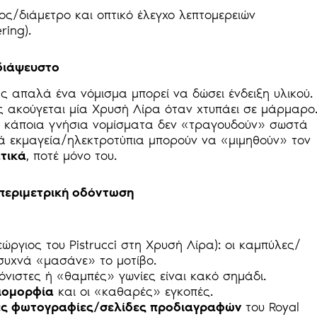
ς/διάμετρο και οπτικό έλεγχο λεπτομερειών
ring).
αδιάψευστο
 απαλά ένα νόμισμα μπορεί να δώσει ένδειξη υλικού.
ώς ακούγεται μία Χρυσή Λίρα όταν χτυπάει σε μάρμαρο
: κάποια γνήσια νομίσματα δεν «τραγουδούν» σωστά
ά εκμαγεία/ηλεκτροτύπια μπορούν να «μιμηθούν» τον
τικά
, ποτέ μόνο του.
 περιμετρική οδόντωση
Γεώργιος του Pistrucci στη Χρυσή Λίρα): οι καμπύλες/
 συχνά «μασάνε» το μοτίβο.
όνιστες ή «θαμπές» γωνίες είναι κακό σημάδι.
ιομορφία
και οι «καθαρές» εγκοπές.
ες φωτογραφίες/σελίδες προδιαγραφών
του Royal