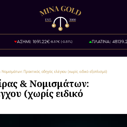
ΑΣΗΜΙ: 1691.22€
ΠΛΑΤΙΝΑ: 48139.22€
-8.57€ (-0.51%)
+
Νομισμάτων: Πρακτικός οδηγός ελέγχου (χωρίς ειδικό εξοπλισμό)
ίρας & Νομισμάτων:
γχου (χωρίς ειδικό