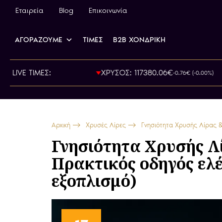
Εταιρεία
Blog
Επικοινωνία
ΑΓΟΡΑΖΟΥΜΕ
ΤΙΜΕΣ
B2B ΧΟΝΔΡΙΚΗ
: 800.00€
LIVE ΤΙΜΕΣ:
ΧΡΥΣΟΣ: 117380.06€
-0.76€ (-0.00%)
Αρχική
Χρυσές Λίρες
Γνησιότητα Χρυσής Λίρας & 
Γνησιότητα Χρυσής Λ
Πρακτικός οδηγός ελέ
εξοπλισμό)