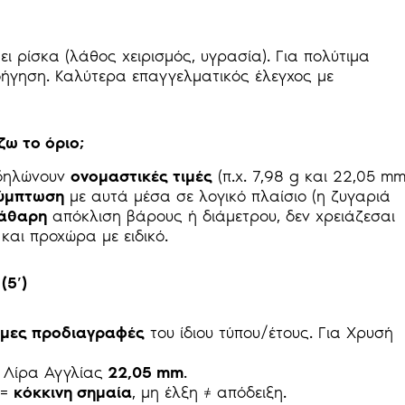
 ρίσκα (λάθος χειρισμός, υγρασία). Για πολύτιμα
ήγηση. Καλύτερα επαγγελματικός έλεγχος με
ζω το όριο;
 δηλώνουν
ονομαστικές τιμές
(π.χ. 7,98 g και 22,05 m
ύμπτωση
με αυτά μέσα σε λογικό πλαίσιο (η ζυγαριά
άθαρη
απόκλιση βάρους ή διάμετρου, δεν χρειάζεσαι
και προχώρα με ειδικό.
(5′)
ημες προδιαγραφές
του ίδιου τύπου/έτους. Για Χρυσή
 Λίρα Αγγλίας
22,05 mm
.
 =
κόκκινη σημαία
, μη έλξη ≠ απόδειξη.