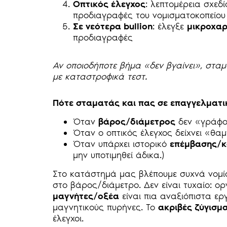
Οπτικός έλεγχος
: λεπτομέρεια σχεδ
προδιαγραφές του νομισματοκοπείου
Σε νεότερα bullion
: έλεγξε
μικροχαρ
προδιαγραφές
Αν οποιοδήποτε βήμα «δεν βγαίνει», σταμ
με καταστροφικά τεστ.
Πότε σταματάς και πας σε επαγγελματι
Όταν
βάρος/διάμετρος
δεν «γράφο
Όταν ο οπτικός έλεγχος δείχνει «θα
Όταν υπάρχει ιστορικό
επέμβασης/
μην υποτιμηθεί άδικα.)
Στο κατάστημά μας βλέπουμε συχνά νομ
στο βάρος/διάμετρο. Δεν είναι τυχαίο: ο
μαγνήτες/οξέα
είναι πια αναξιόπιστα ερ
μαγνητικούς πυρήνες. Το
ακριβές ζύγισμα
έλεγχοι.