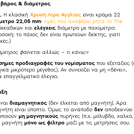
α: βάρος & διάμετρος
ς
. Η κλασική
Χρυσή Λίρα Αγγλίας
είναι κράμα 22
μετρο 22,05 mm
·
τιμές που αναφέρει ρητά το The
δεκαδικών και
ελέγχεις
διάμετρο με παχύμετρο:
σοχή: το πάχος δεν είναι πρωτεύων δείκτης, γιατί
χές.)
μετρος φαίνεται αλλιώς — τι κάνω;»
σημες προδιαγραφές του νομίσματος
που εξετάζεις (
ικά μικρότερο μέγεθος). Αν συνεχίζει να μη «δένει»,
ια επαγγελματικό έλεγχο.
ιξη
ίναι
διαμαγνητικός
(δεν έλκεται από μαγνήτη). Άρα
γνήτη είναι ύποπτο. Όμως το ανάποδο
δεν
αποδεικνύει
οποιούν
μη μαγνητικούς
πυρήνες (π.χ. μόλυβδο, χαλκό,
ν μαγνήτη
μόνο ως φίλτρο
μαζί με τις μετρήσεις σου.