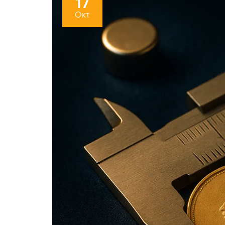
17
Οκτ