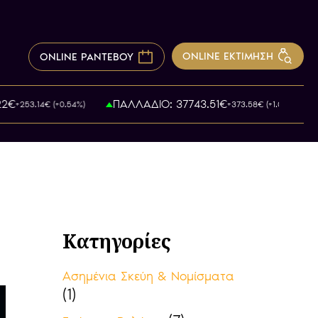
ONLINE ΕΚΤΙΜΗΣΗ
ONLINE ΡΑΝΤΕΒΟΥ
ΠΑΛΛΑΔΙΟ: 37743.51€
253.14€ (+0.54%)
+373.58€ (+1.01%)
Κατηγορίες
Ασημένια Σκεύη & Νομίσματα
(1)