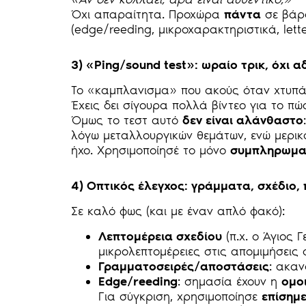
Όχι απαραίτητα. Προχώρα
πάντα
σε βάρο
(edge/reeding, μικροχαρακτηριστικά, lette
3) «Ping/sound test»: ωραίο τρικ, όχι 
Το «καμπλανισμα» που ακούς όταν χτυπάς
Έχεις δει σίγουρα πολλά βίντεο για το π
Όμως το τεστ αυτό
δεν είναι αλάνθαστο
λόγω μεταλλουργικών θεμάτων, ενώ μερικ
ήχο. Χρησιμοποίησέ το μόνο
συμπληρωμα
4) Οπτικός έλεγχος: γράμματα, σχέδιο,
Σε καλό φως (και με έναν απλό φακό):
Λεπτομέρεια σχεδίου
(π.χ. ο Άγιος 
μικρολεπτομέρειες στις απομιμήσεις
Γραμματοσειρές/αποστάσεις
: ακαν
Edge/reeding
: σημασία έχουν η
ομο
Για σύγκριση, χρησιμοποίησε
επίσημ