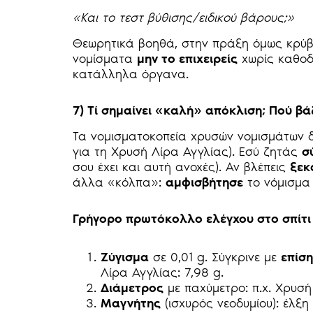
«Και το τεστ βύθισης/ειδικού βάρους;»
Θεωρητικά βοηθά, στην πράξη όμως κρύβει
νομίσματα
μην το επιχειρείς
χωρίς καθοδ
κατάλληλα όργανα.
7) Τί σημαίνει «καλή» απόκλιση; Πού βά
Τα νομισματοκοπεία χρυσών νομισμάτων
για τη Χρυσή Λίρα Αγγλίας). Εσύ ζητάς
σ
σου έχει και αυτή ανοχές). Αν βλέπεις
ξεκ
άλλα «κόλπα»:
αμφισβήτησε
το νόμισμα 
Γρήγορο πρωτόκολλο ελέγχου στο σπίτι 
Ζύγισμα
σε 0,01 g. Σύγκρινε με
επίσ
Λίρα Αγγλίας: 7,98 g.
Διάμετρος
με παχύμετρο: π.χ. Χρυσή
Μαγνήτης
(ισχυρός νεοδυμίου): έλξη