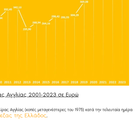
ας Αγγλίας 2001-2023 σε Ευρώ
ίρας Αγγλίας (κοπές μεταγενέστερες του 1975) κατά την τελευταία ημέρα
πεζας της Ελλάδος
.