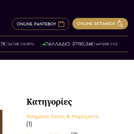
ONLINE ΕΚΤΙΜΗΣΗ
ONLINE ΡΑΝΤΕΒΟΥ
7€
ΠΑΛΛΑΔΙΟ: 37190.34€
+24.74€ (+0.05%)
+447.60€ (+1.23%)
Κατηγορίες
Ασημένια Σκεύη & Νομίσματα
(1)