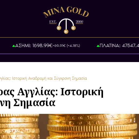
ΑΣΗΜΙ: 1698.99€
ΠΛΑΤΙΝΑ: 47547.4
+69.91€ (+4.18%)
γλίας: Ιστορική Αναδρομή και Σύγχρονη Σημασία
ρας Αγγλίας: Ιστορική
νη Σημασία