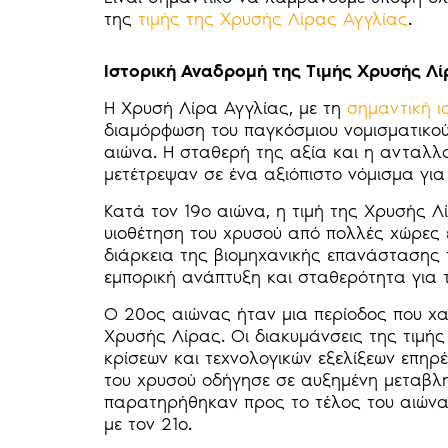
της
τιμής της Χρυσής Λίρας Αγγλίας
.
Ιστορική Αναδρομή της Τιμής Χρυσής Λ
Η Χρυσή Λίρα Αγγλίας, με τη
σημαντική ι
διαμόρφωση του παγκόσμιου νομισματικού
αιώνα. Η σταθερή της αξία και η ανταλλα
μετέτρεψαν σε ένα αξιόπιστο νόμισμα για
Κατά τον 19ο αιώνα, η τιμή της Χρυσής Λ
υιοθέτηση του χρυσού από πολλές χώρες ε
διάρκεια της βιομηχανικής επανάστασης 
εμπορική ανάπτυξη και σταθερότητα για τ
Ο 20ος αιώνας ήταν μια περίοδος που χα
Χρυσής Λίρας. Οι διακυμάνσεις της τιμής
κρίσεων και τεχνολογικών εξελίξεων επη
του χρυσού οδήγησε σε αυξημένη μεταβλητ
παρατηρήθηκαν προς το τέλος του αιώνα, 
με τον 21ο.