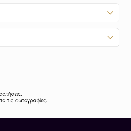
ράτια
1910-1936
mm
 νομίσματος, φαίνεται η εικόνα του Γεωργίου V,
ειο και Κοινοπολιτεία
τικό έργο του Bertram Mackennal. Παρά την
ιτικών, χαρακτηριστική παραμένει η εξαιρετική
ειών του προσώπου. Περιμετρικά του πορτρέτου
ORGIVS V D.G. BRITT: OMN: REX F.D. IND:
ρατήσεις.
ργιος Ε’ με τη χάρη του Θεού, βασιλιάς των
απο τις φωτογραφίες.
της πίστης, αυτοκράτορας της Ινδίας”. Στο
ος, υπάρχει η εικόνα του Αγίου Γεωργίου να
 κάτω από αυτόν τον σχεδιασμό γράφεται το
ς.