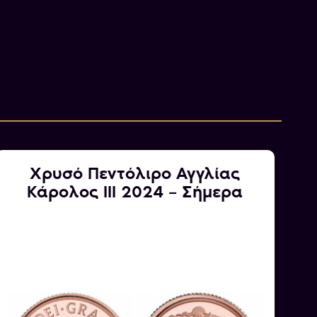
γιο V
ανός βασιλιάς από το 1910 έως το 1936 και
Κράτους σε μια περίοδο μεγάλων αλλαγών στην
 στο Μπάρμπικαν το 1865 και ήταν το δεύτερο
κτωρίας και του συζύγου της, πρίγκιπα
οοριζόταν να γίνει βασιλιάς αρχικά, η απώλεια
Χρυσό Πεντόλιρο Αγγλίας
ου Ζ’ το 1892 τον έκανε διάδοχο στο θρόνο.
Κάρολος III 2024 – Σήμερα
ιλείας του, ο Γεώργιος Ε’ αντιμετώπισε
ως τον Α’ Παγκόσμιο Πόλεμο, το κίνημα για τα
 και τις εντάσεις μεταξύ των πολιτικών
 επίσης γνωστός για την αφοσίωσή του στα
ποστήριξή του σε διάφορες φιλανθρωπικές και
ς.