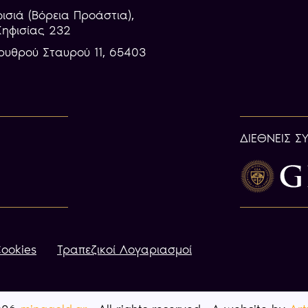
φισιά (Βόρεια Προάστια),
Κηφισίας 232
ρυθρού Σταυρού 11, 65403
ΔΙΕΘΝΕΙΣ Σ
ookies
Τραπεζικοί Λογαριασμοί