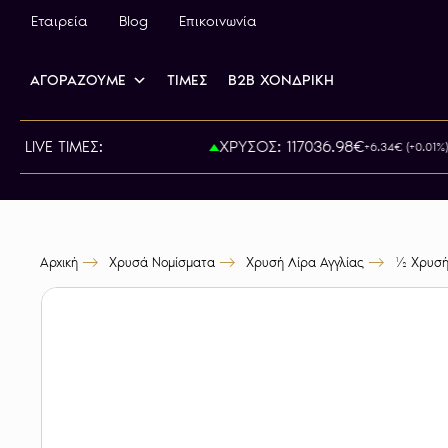
Εταιρεία
Blog
Επικοινωνία
ΑΓΟΡΑΖΟΥΜΕ
ΤΙΜΕΣ
B2B ΧΟΝΔΡΙΚΗ
ΙΡΑ: 800.00€
LIVE ΤΙΜΕΣ:
ΧΡΥΣΟΣ: 117036.98€
+6.34€ (+0.01%)
Αρχική
Χρυσά Νομίσματα
Χρυσή Λίρα Αγγλίας
½ Χρυσή 