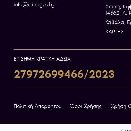
info@minagold.gr
Αττική, Κη
14562, Λ. 
Καβάλα, E
ΧΑΡΤΗΣ
ΕΠIΣΗΜΗ ΚΡΑΤΙΚΗ ΑΔΕΙΑ
27972699466/2023
Πολιτική Απορρήτου
Όροι Χρήσης
Χρήση C