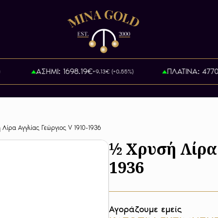
ΑΣΗΜΙ: 1698.19€
ΠΛΑΤΙΝΑ: 47700.
+9.13€ (+0.55%)
Λίρα Αγγλίας Γεώργιος V 1910-1936
½ Χρυσή Λίρα 
1936
Αγοράζουμε εμείς