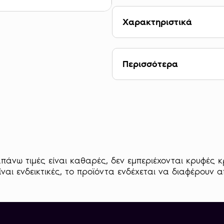
Χαρακτηριστικά
ΒΑΡΟΣ 3,94 g
ΚΑΘΑΡΟΤΗΤΑ 22 κα
Περισσότερα
ΕΤΟΣ ΚΥΚΛΟΦΟΡΙΑΣ 
ΔΙΑΜΕΤΡΟΣ 19,30 
Οι μορφές στο νόμισμα
ΠΑΧΟΣ 1,09mm
ΣΧΗΜΑ Κυκλικό
Στο μπροστινό μέρος της
ΧΩΡΑ Ηνωμένο Βασίλ
η οποία αποτελεί χαρακ
απουσία βασιλικών διακρ
απεικόνιση των λεπτομερ
αναγράφεται κείμενο “GE
πάνω τιμές είναι καθαρές, δεν εμπεριέχονται κρυφές κ
IMP:”, που σημαίνει “Γεώ
ναι ενδεικτικές, το προϊόντα ενδέχεται να διαφέρουν 
Βρετανών, υπερασπιστής 
πίσω μέρος του νομίσματ
σκοτώνει τον Δράκο και
έτος κοπή του νομίσματο