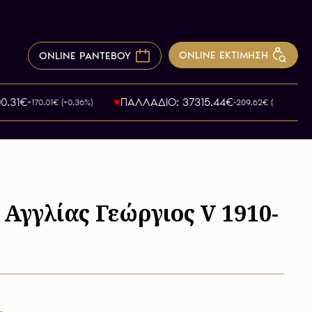
ONLINE ΕΚΤΙΜΗΣΗ
ONLINE ΡΑΝΤΕΒΟΥ
31€
ΠΑΛΛΑΔΙΟ: 37315.44€
+170.01€ (+0.36%)
-209.62€ (-0.58%)
Αγγλίας Γεώργιος V 1910-