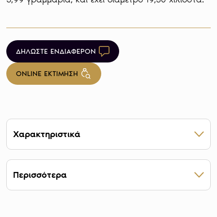
ΔΗΛΩΣΤΕ ΕΝΔΙΑΦΕΡΟΝ
ONLINE ΕΚΤΙΜΗΣΗ
Χαρακτηριστικά
ΒΑΡΟΣ 3,99 g
ΚΑΘΑΡΟΤΗΤΑ 22 καράτια
Περισσότερα
ΕΤΟΣ ΚΥΚΛΟΦΟΡΙΑΣ 1887-1892
ΔΙΑΜΕΤΡΟΣ 19,30 mm
Οι μορφές στο νόμισμα
ΠΑΧΟΣ 1,09mm
ΣΧΗΜΑ Κυκλικό