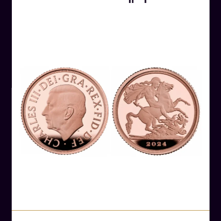
ημερομηνία αναγράφεται κάτω από τον
τρομοκρατημένο δράκο, που πατιέται κάτω από
τα τις οπλές του άλογου του Αγίου Γεωργίου.
Λίγα λόγια για τη βασίλισσα Βικτώρια
Η Βικτώρια Αλεξανδρίνα Μαρία Λουίζα ήταν η
βασίλισσα του Ηνωμένου Βασιλείου και της
Ιρλανδίας από το 1837 μέχρι το 1901. Γεννήθηκε
στις 24 Μαΐου 1819 και έγινε βασίλισσα σε
ηλικία 18 ετών.
Η βασίλισσα Βικτώρια κατάφερε να διατηρήσει
τη σταθερότητα και την ειρήνη στο Ηνωμένο
Βασίλειο και επηρέασε τη βρετανική πολιτική,
την κοινωνία και την πολιτιστική ζωή. Επίσης,
κατά τη διάρκεια της βασιλείας της, οι
βρετανικές αποικίες αυξήθηκαν σημαντικά και