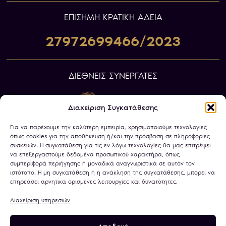
ΕΠIΣΗΜΗ ΚΡΑΤΙΚΗ ΑΔΕΙΑ
27972699466/2023
ΔΙΕΘΝΕΙΣ ΣΥΝΕΡΓΑΤΕΣ
Διαχείριση Συγκατάθεσης
Για να παρέχουμε την καλύτερη εμπειρία, χρησιμοποιούμε τεχνολογίες
όπως cookies για την αποθήκευση ή/και την πρόσβαση σε πληροφορίες
συσκευών. Η συγκατάθεση για τις εν λόγω τεχνολογίες θα μας επιτρέψει
να επεξεργαστούμε δεδομένα προσωπικού χαρακτήρα, όπως
συμπεριφορά περιήγησης ή μοναδικά αναγνωριστικά σε αυτόν τον
ιστότοπο. Η μη συγκατάθεση ή η ανάκληση της συγκατάθεσης, μπορεί να
επηρεάσει αρνητικά ορισμένες λειτουργίες και δυνατότητες.
Διαχείριση υπηρεσιών