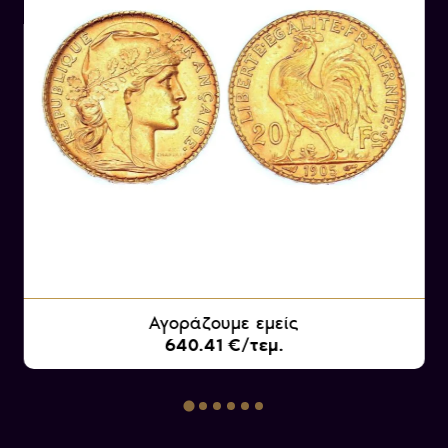
Βοναπάρτη μετά το θάνατο του πρώτου της
συζύγου. Επιπλέον, ο Κάρολος Λουδοβίκος
Ναπολέων αποτελεί ανιψιό του Ναπολέοντα
Βοναπάρτη.
Αγοράζουμε εμείς
640.41 €/τεμ.