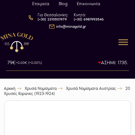
Εταιρεία
Blog
Επικοινωνία
Για Θεσσαλονίκη:
Κινητό:
(+30) 2310501979
(+30) 6981993546
info@minagold.gr
93.79€
ΑΣΗΜΙ: 1735.5€
+0.00€ (+0.00%)
-0
Αρχική
Χρυσά Νομίσματα
Χρυσά Νομίσματα Αυστρίας
20
Χρυσές Κορώνες (1923-1924)