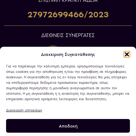
ΕΠIΣΗΜΗ ΚΡΑΤΙΚΗ ΑΔΕΙΑ
27972699466/2023
ΔΙΕΘΝΕΙΣ ΣΥΝΕΡΓΑΤΕΣ
Διαχείριση Συγκατάθεσης
Για να παρέχουμε την καλύτερη εμπειρία, χρησιμοποιούμε τεχνολογίες
όπως cookies για την αποθήκευση ή/και την πρόσβαση σε πληροφορίες
συσκευών. Η συγκατάθεση για τις εν λόγω τεχνολογίες θα μας επιτρέψει
να επεξεργαστούμε δεδομένα προσωπικού χαρακτήρα, όπως
συμπεριφορά περιήγησης ή μοναδικά αναγνωριστικά σε αυτόν τον
ιστότοπο. Η μη συγκατάθεση ή η ανάκληση της συγκατάθεσης, μπορεί να
επηρεάσει αρνητικά ορισμένες λειτουργίες και δυνατότητες.
Διαχείριση υπηρεσιών
Αποδοχή
Πολιτική Απορρήτου
Όροι Χρήσης
Χρήση Cookies
Τραπεζικοί Λογαριασμοί