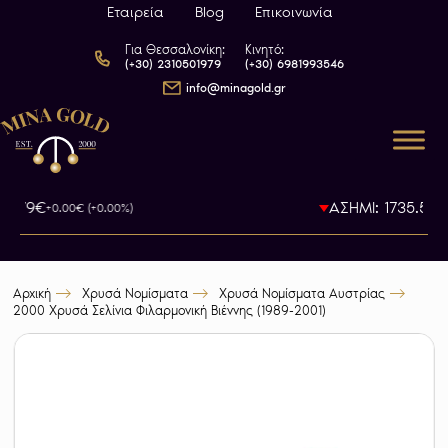
Εταιρεία
Blog
Επικοινωνία
Για Θεσσαλονίκη:
Κινητό:
(+30) 2310501979
(+30) 6981993546
info@minagold.gr
93.79€
ΑΣΗΜΙ: 1735.5€
+0.00€ (+0.00%)
-0
Αρχική
Χρυσά Νομίσματα
Χρυσά Νομίσματα Αυστρίας
2000 Χρυσά Σελίνια Φιλαρμονική Βιέννης (1989-2001)