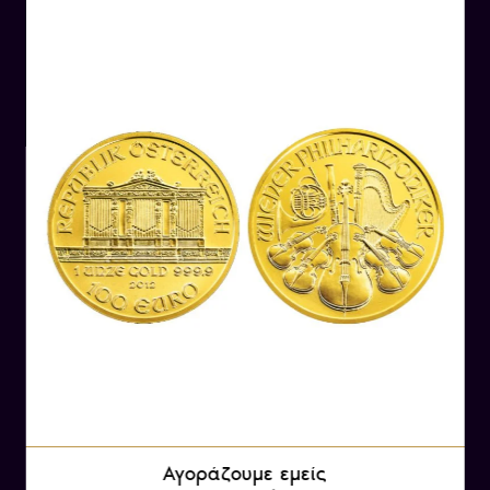
Philharmonic Orchestra) είναι μια από τις πιο
διάσημες και αναγνωρίσιμες ορχήστρες στον
κόσμο. Ιδρύθηκε το 1842 και έχει γίνει συνώνυμο
της μουσικής παράδοσης της Βιέννης.
Η ορχήστρα αποτελείται από περίπου 130
μουσικούς, οι οποίοι είναι επιλεγμένοι από την
ίδια την ορχήστρα. Η διαδικασία επιλογής νέων
μελών είναι αυστηρή και συνήθως
πραγματοποιείται μετά από αξιολόγηση και
πρόσκληση. Οι μουσικοί της Φιλαρμονικής της
Βιέννης είναι γνωστοί για την τεχνική τους
αρτιότητα, την ερμηνευτική τους αίσθηση και
την συνεργασία τους ως ομάδα.
Αγοράζουμε εμείς