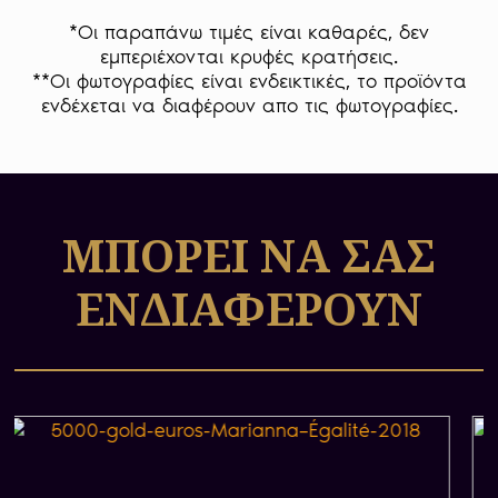
Στην μπροστά όψη του το χρυσό νόμισμα 250
Χρυσά Ευρώ Marianna – Égalité φέρει
*Οι παραπάνω τιμές είναι καθαρές, δεν
μετωπιαία προτομή της Marianne, της
εμπεριέχονται κρυφές κρατήσεις.
συμβολικής μορφής που αποτελεί
**Οι φωτογραφίες είναι ενδεικτικές, το προϊόντα
προσωποποίηση της Γαλλικής Δημοκρατίας,
ενδέχεται να διαφέρουν απο τις φωτογραφίες.
περιστοιχισμένη από γραμμικές μορφές
ανθρώπων σε κύκλο ισότητας. Στη βάση του
λαιμού της αναγράφεται η λέξη «Égalité», από
το τρίπτυχο «Liberté Égalité Fraternité».
ΜΠΟΡΕΙ ΝΑ ΣΑΣ
Στην πίσω όψη του το χρυσό νόμισμα φέρει,
εντός μοτίβου πολυγώνων, στέφανο οριζόντιο
ΕΝΔΙΑΦΕΡΟΥΝ
εντός του οποίο αναγράφεται η ονομαστική
αξία του νομίσματος «EURO 250». Περιμετρικά
του στεφάνου αναγράφεται η εθνική ταυτότητα
«REPUBLIQUE FRANÇAISE».