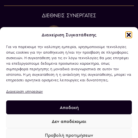
ΔΙΕΘΝΕΙΣ ΣΥΝΕΡΓΑΤΕΣ
Διαχείριση Συγκατάθεσης
Για να παρέχουμε την καλύτερη εμπειρία, χρησιμοποιούμε τεχνολογίες
όπως cookies για την αποθήκευση ή/και την πρόσβαση σε πληροφορίες
συσκευών. Η συγκατάθεση για τις εν λόγω τεχνολογίες θα μας επιτρέψει
να επεξεργαστούμε δεδομένα προσωπικού χαρακτήρα, όπως
συμπεριφορά περιήγησης ή μοναδικά αναγνωριστικά σε αυτόν τον
ιστότοπο. Η μη συγκατάθεση ή η ανάκληση της συγκατάθεσης, μπορεί να
επηρεάσει αρνητικά ορισμένες λειτουργίες και δυνατότητες.
Διαχείριση υπηρεσιών
Αποδοχή
Πολιτική Απορρήτου
Όροι Χρήσης
Χρήση Cookies
Τραπεζικοί Λογαριασμοί
Δεν αποδέχομαι
Προβολή προτιμήσεων