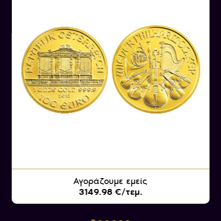
Αυγούστου 1830 και έφυγε από τη ζωή στις 21
Νοεμβρίου 1916, κατέχοντας τους τίτλους
Αυτοκράτορας της Αυστρίας, Βασιλιάς της
Ουγγαρίας και ηγέτης άλλων κρατών της
Αυστροουγγρικής Αυτοκρατορίας, κυβέρνησε
από τις 2 Δεκεμβρίου 1848 μέχρι την ημέρα του
θανάτου του. Επίσης, ανέλαβε την προεδρία
της Γερμανικής Συνομοσπονδίας από την 1η
Μαΐου 1850 έως τις 24 Αυγούστου 1866. Ο
Φραγκίσκος Ιωσήφ Α΄ ξεχωρίζει επίσης και για
το γεγονός ότι ήταν ο μακροβιότερος ηγεμόνας
της Αυστροουγγρικής Αυτοκρατορίας.
Αγοράζουμε εμείς
3149.98 €/τεμ.