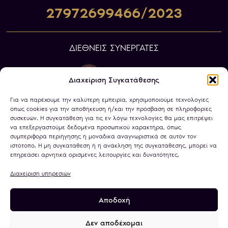
27972699466/2023
ΔΙΕΘΝΕΙΣ ΣΥΝΕΡΓΑΤΕΣ
Διαχείριση Συγκατάθεσης
Για να παρέχουμε την καλύτερη εμπειρία, χρησιμοποιούμε τεχνολογίες
όπως cookies για την αποθήκευση ή/και την πρόσβαση σε πληροφορίες
συσκευών. Η συγκατάθεση για τις εν λόγω τεχνολογίες θα μας επιτρέψει
να επεξεργαστούμε δεδομένα προσωπικού χαρακτήρα, όπως
συμπεριφορά περιήγησης ή μοναδικά αναγνωριστικά σε αυτόν τον
ιστότοπο. Η μη συγκατάθεση ή η ανάκληση της συγκατάθεσης, μπορεί να
επηρεάσει αρνητικά ορισμένες λειτουργίες και δυνατότητες.
Διαχείριση υπηρεσιών
Αποδοχή
Πολιτική Απορρήτου
Όροι Χρήσης
Χρήση Cookies
Τραπεζικοί Λογαριασμοί
Δεν αποδέχομαι