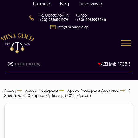
Εταιρεία
Blog
Επικοινωνία
Για Θεσσαλονίκη:
Κινητό:
(+30) 2310501979
(+30) 6981993546
info@minagold.gr
93.79€
ΑΣΗΜΙ: 1735.5€
+0.00€ (+0.00%)
-0
Αρχική
Χρυσά Νομίσματα
Χρυσά Νομίσματα Αυστρίας
4
Χρυσά Ευρώ Φιλαρμονική Βιέννης (2014-Σήμερα)