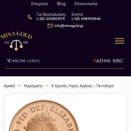
Εταιρεία
Blog
Επικοινωνία
Για Θεσσαλονίκη:
Κινητό:
(+30) 2310501979
(+30) 6981993546
info@minagold.gr
5.07€
ΑΣΗΜΙ: 1680.7€
-595.75€ (-0.52%)
-1
Αρχική
Νομίσματα
5 Χρυσές Λίρες Αγγλίας – Πεντόλιρο