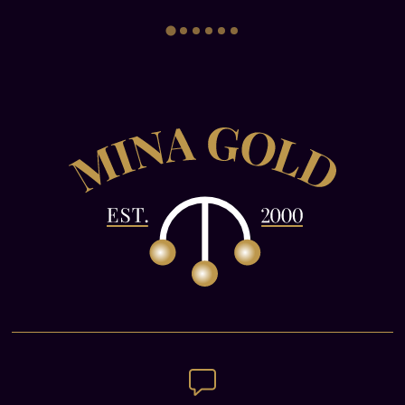
Χρυσών Λιρών Αγγλίας
είχε το
Βρετανικό
Βασιλικό Νομισματοκοπείο του Λονδίνου
. Στο
πέρασμα των χρόνων, το Βασιλικό
Νομισματοκοπείο παραχωρούσε κατά καιρούς
άδειες σε επιμέρους νομισματοκοπεία των
βρετανικών αποικιών να εκδίδουν επίσημα
Χρυσές Λίρες Αγγλίας.
Σε αντίθεση με την έκδοσή της από το
Βασιλικό Νομισματοκοπείο του Λονδίνου
, η
κοπή μίας Χρυσής Λίρας Αγγλίας από τα κατά
τόπους βρετανικά νομισματοκοπεία σημειώνεται
ευκρινώς στην όψη της, άνωθεν της
χρονολογίας, με την προσθήκη των αντίστοιχων
γραμμάτων: S για το
Σίδνεϋ
, Μ για τη
Μελβούρνη
, P για το
Περθ
, C για την
Οτάβα
, Ι
για τη
Βομβάη
και SA για την
Πρετόρια
.