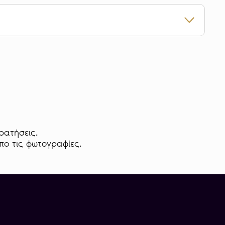
το χρυσό νόμισμα 50 Χρυσά Γαλλικά Φράγκα
 φέρει παράσταση με φτερωτό πνεύμα γράφει
ίνακα. Περιμετρικά της παράστασης
ταυτότητα «RÉPUBLIQUE FRANÇAISE»
υσό νόμισμα φέρει εντός στεφάνου την
ρατήσεις.
ANCS» και τη χρονολογία κοπής, ενώ
απο τις φωτογραφίες.
ι η εθνική φράση «LIBERTÉ ÉGALITÉ
το γράμμα που αντιστοιχεί στο