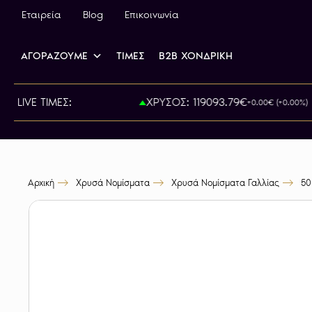
Εταιρεία
Blog
Επικοινωνία
ΑΓΟΡΑΖΟΥΜΕ
ΤΙΜΕΣ
B2B ΧΟΝΔΡΙΚΗ
ΡΑ: 825.00€
LIVE ΤΙΜΕΣ:
ΧΡΥΣΟΣ: 119093.79€
+0.00€ (+0.00%)
Αρχική
Χρυσά Νομίσματα
Χρυσά Νομίσματα Γαλλίας
50