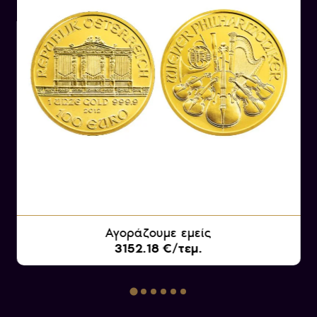
Γεννήθηκε στις 27 Ιανουαρίου 1756 στο
Ζάλτσμπουργκ, μια πόλη στην τότε Αυστριακή
Αυτοκρατορία.
Ο Μότσαρτ έδειξε ένα εκπληκτικό ταλέντο για
τη μουσική από πολύ μικρή ηλικία. Ξεκίνησε να
συνθέτει από τα τρία του χρόνια και συνέθεσε
περισσότερα από 600 έργα κατά τη διάρκεια
της σύντομης ζωής του, περιλαμβάνοντας
συμφωνίες, όπερες, συναυλίες για πιάνο και
βιολί, και μουσική δωματίου.
Ο Μότσαρτ θεωρείται ιδιαίτερα γνωστός για τις
εκπληκτικές του μελωδίες, την τεχνική του
Αγοράζουμε εμείς
αρτιότητα και την ικανότητά του να εκφράσει
3152.18 €/τεμ.
μια ευρεία γκάμα συναισθημάτων μέσω της
μουσικής. Τα έργα του αποτελούν θησαυρό της
κλασικής μουσικής