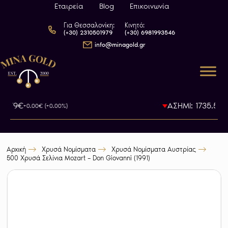
Εταιρεία
Blog
Επικοινωνία
Για Θεσσαλονίκη:
Κινητό:
(+30) 2310501979
(+30) 6981993546
info@minagold.gr
93.79€
ΑΣΗΜΙ: 1735.5€
+0.00€ (+0.00%)
-0
Αρχική
Χρυσά Νομίσματα
Χρυσά Νομίσματα Αυστρίας
500 Χρυσά Σελίνια Mozart – Don Giovanni (1991)