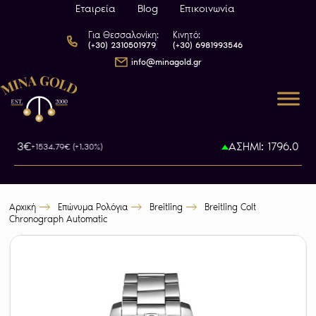
Εταιρεία
Blog
Επικοινωνία
Για Θεσσαλονίκη:
Κινητό:
(+30) 2310501979
(+30) 6981993546
info@minagold.gr
5.13€
ΑΣΗΜΙ: 1796.02€
+1534.79€ (+1.30%)
+6
Αρχική
Επώνυμα Ρολόγια
Breitling
Breitling Colt
Chronograph Automatic