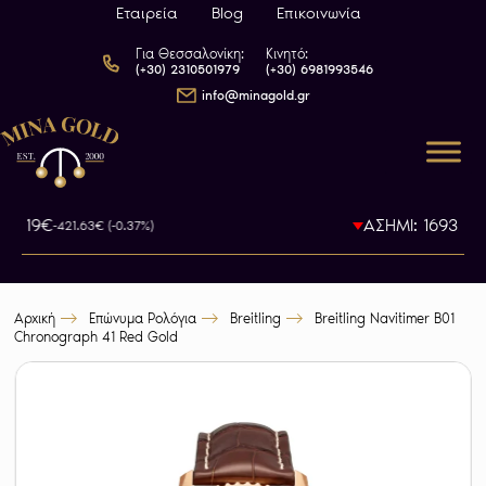
Εταιρεία
Blog
Επικοινωνία
Για Θεσσαλονίκη:
Κινητό:
(+30) 2310501979
(+30) 6981993546
info@minagold.gr
9.19€
ΑΣΗΜΙ: 1693.61€
-421.63€ (-0.37%)
-
Αρχική
Επώνυμα Ρολόγια
Breitling
Breitling Navitimer B01
Chronograph 41 Red Gold