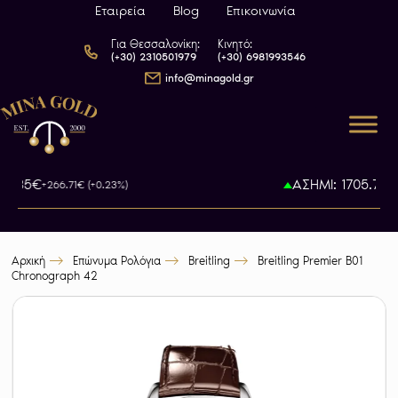
Εταιρεία
Blog
Επικοινωνία
Για Θεσσαλονίκη:
Κινητό:
(+30) 2310501979
(+30) 6981993546
info@minagold.gr
97.35€
ΑΣΗΜΙ: 1705.71€
+266.71€ (+0.23%)
+
Αρχική
Επώνυμα Ρολόγια
Breitling
Breitling Premier B01
Chronograph 42