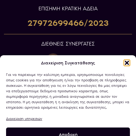
ΕΠIΣΗΜΗ ΚΡΑΤΙΚΗ ΑΔΕΙΑ
27972699466/2023
ΔΙΕΘΝΕΙΣ ΣΥΝΕΡΓΑΤΕΣ
Διαχείριση Συγκατάθεσης
Για να παρέχουμε την καλύτερη εμπειρία, χρησιμοποιούμε τεχνολογίες
όπως cookies για την αποθήκευση ή/και την πρόσβαση σε πληροφορίες
συσκευών. Η συγκατάθεση για τις εν λόγω τεχνολογίες θα μας επιτρέψει
να επεξεργαστούμε δεδομένα προσωπικού χαρακτήρα, όπως
συμπεριφορά περιήγησης ή μοναδικά αναγνωριστικά σε αυτόν τον
ιστότοπο. Η μη συγκατάθεση ή η ανάκληση της συγκατάθεσης, μπορεί να
επηρεάσει αρνητικά ορισμένες λειτουργίες και δυνατότητες.
Διαχείριση υπηρεσιών
Αποδοχή
Πολιτική Απορρήτου
Όροι Χρήσης