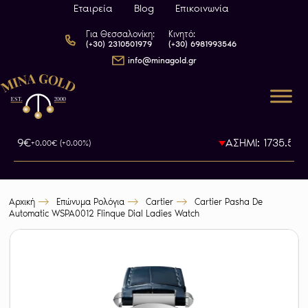
Εταιρεία
Blog
Επικοινωνία
Για Θεσσαλονίκη:
Κινητό:
(+30) 2310501979
(+30) 6981993546
info@minagold.gr
93.79€
ΑΣΗΜΙ: 1735.5€
+0.00€ (+0.00%)
-0
Αρχική
Επώνυμα Ρολόγια
Cartier
Cartier Pasha De
Automatic WSPA0012 Flinque Dial Ladies Watch