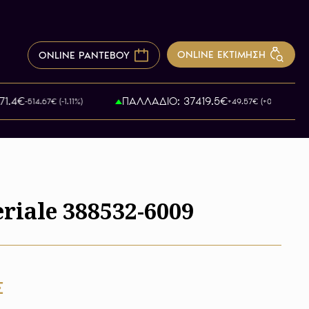
ONLINE ΕΚΤΙΜΗΣΗ
ONLINE ΡΑΝΤΕΒΟΥ
€
ΠΑΛΛΑΔΙΟ: 37419.5€
-514.67€ (-1.11%)
+49.57€ (+0.14%)
riale 388532-6009
Σ