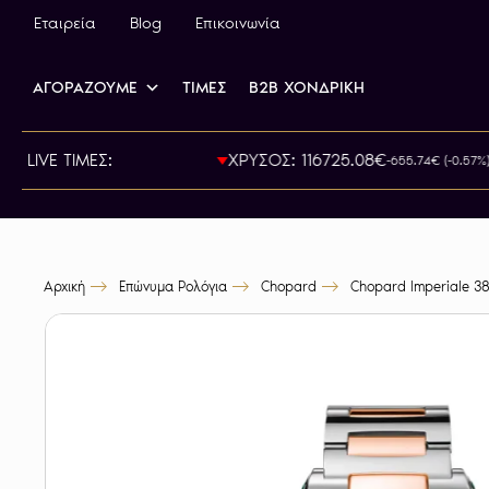
Εταιρεία
Blog
Επικοινωνία
ΑΓΟΡΑΖΟΥΜΕ
ΤΙΜΕΣ
B2B ΧΟΝΔΡΙΚΗ
ΡΑ: 800.00€
LIVE ΤΙΜΕΣ:
ΧΡΥΣΟΣ: 116725.08€
-655.74€ (-0.57%)
Αρχική
Επώνυμα Ρολόγια
Chopard
Chopard Imperiale 