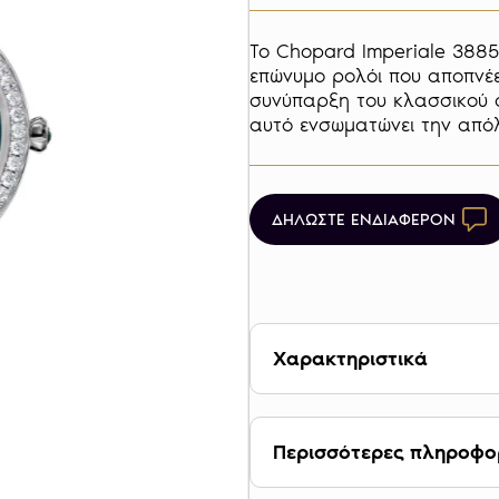
Το Chopard Imperiale 3885
επώνυμο ρολόι που αποπνέει
συνύπαρξη του κλασσικού σ
αυτό ενσωματώνει την απόλ
ΔΗΛΩΣΤΕ ΕΝΔΙΑΦΕΡΟΝ
Χαρακτηριστικά
ΚΩΔΙΚΟΣ ΑΝΑΦΟΡΑΣ
ΥΛΙΚΟ ΚΑΤΑΣΚΕΥΗΣ: 
Περισσότερες πληροφο
ΜΗΧΑΝΙΣΜΟΣ: Αυτό
ΔΙΑΜΕΤΡΟΣ: 36 mm