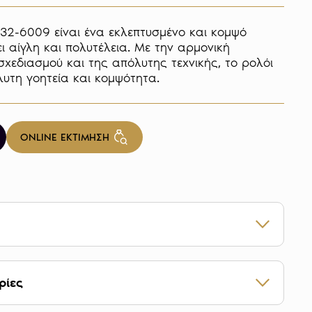
32-6009 είναι ένα εκλεπτυσμένο και κομψό 
 αίγλη και πολυτέλεια. Με την αρμονική 
χεδιασμού και της απόλυτης τεχνικής, το ρολόι 
υτη γοητεία και κομψότητα.
ONLINE ΕΚΤΙΜΗΣΗ
: 388532-6009
Ανοξείδωτο ατσάλι με ροζ χρυσό
ρίες
ματος, Quartz