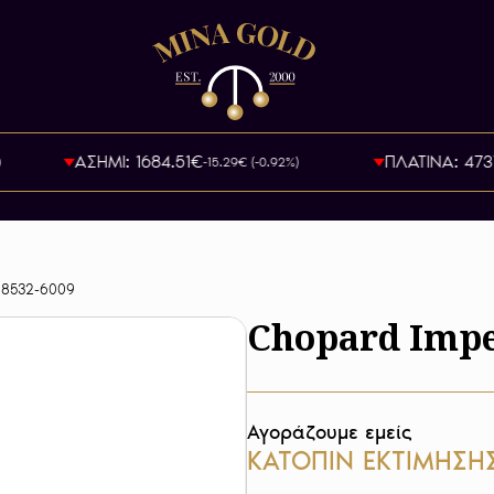
ΑΣΗΜΙ: 1684.51€
ΠΛΑΤΙΝΑ: 47371.4
-15.29€ (-0.92%)
388532-6009
Chopard Impe
Αγοράζουμε εμείς
ΚΑΤΟΠΙΝ ΕΚΤΙΜΗΣΗ