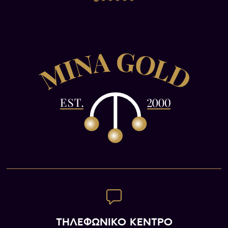
του Ουίνδσορ στην ηλικία των 81 ετών.
Επίσης, ο Γεώργιος III θεωρείται ένας από τους
πιο μακρόχρονους βασιλιάδες στη βρετανική
ιστορία, με μια θητεία που διήρκεσε σχεδόν 60
χρόνια. Κατά τη διάρκεια αυτής της θητείας, η
Μεγάλη Βρετανία εξελίχθηκε σε μια ισχυρή
δύναμη στη διεθνή σκηνή, και ο Γεώργιος III
προσπάθησε να διατηρήσει την επιρροή του
στα γεγονότα της εποχής του.
Ωστόσο, οι απόψεις του Γεωργίου III ήταν συχνά
πολύ σταθερές και αυταρχικές και συχνά
δημιούργησαν τριβές με το κοινό και το
κοινοβούλιο. Παρόλα αυτά, ο Γεώργιος III έχει
θεωρηθεί ως ένας από τους πιο σημαντικούς
βασιλιάδες στη βρετανική ιστορία, και η θητεία
του έχει μελετηθεί εκτενώς από ιστορικούς και
ακαδημαϊκούς.
ΤΗΛΕΦΩΝΙΚΟ ΚΕΝΤΡΟ