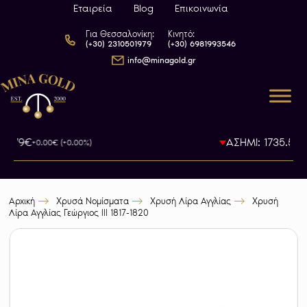
Εταιρεία
Blog
Επικοινωνία
Για Θεσσαλονίκη:
Κινητό:
(+30) 2310501979
(+30) 6981993546
info@minagold.gr
93.79€
ΑΣΗΜΙ: 1735.5€
+0.00€ (+0.00%)
-0
Αρχική
Χρυσά Νομίσματα
Χρυσή Λίρα Αγγλίας
Χρυσή
Λίρα Αγγλίας Γεώργιος III 1817-1820