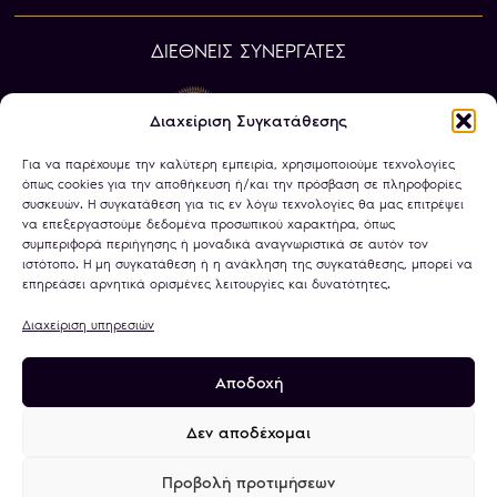
ΔΙΕΘΝΕΙΣ ΣΥΝΕΡΓΑΤΕΣ
Διαχείριση Συγκατάθεσης
Για να παρέχουμε την καλύτερη εμπειρία, χρησιμοποιούμε τεχνολογίες
όπως cookies για την αποθήκευση ή/και την πρόσβαση σε πληροφορίες
συσκευών. Η συγκατάθεση για τις εν λόγω τεχνολογίες θα μας επιτρέψει
να επεξεργαστούμε δεδομένα προσωπικού χαρακτήρα, όπως
συμπεριφορά περιήγησης ή μοναδικά αναγνωριστικά σε αυτόν τον
ιστότοπο. Η μη συγκατάθεση ή η ανάκληση της συγκατάθεσης, μπορεί να
επηρεάσει αρνητικά ορισμένες λειτουργίες και δυνατότητες.
Διαχείριση υπηρεσιών
Αποδοχή
Πολιτική Απορρήτου
Όροι Χρήσης
Χρήση Cookies
Τραπεζικοί Λογαριασμοί
Δεν αποδέχομαι
Προβολή προτιμήσεων