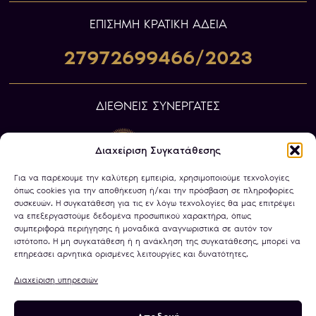
ΕΠIΣΗΜΗ ΚΡΑΤΙΚΗ ΑΔΕΙΑ
27972699466/2023
ΔΙΕΘΝΕΙΣ ΣΥΝΕΡΓΑΤΕΣ
Διαχείριση Συγκατάθεσης
Για να παρέχουμε την καλύτερη εμπειρία, χρησιμοποιούμε τεχνολογίες
όπως cookies για την αποθήκευση ή/και την πρόσβαση σε πληροφορίες
συσκευών. Η συγκατάθεση για τις εν λόγω τεχνολογίες θα μας επιτρέψει
να επεξεργαστούμε δεδομένα προσωπικού χαρακτήρα, όπως
συμπεριφορά περιήγησης ή μοναδικά αναγνωριστικά σε αυτόν τον
ιστότοπο. Η μη συγκατάθεση ή η ανάκληση της συγκατάθεσης, μπορεί να
επηρεάσει αρνητικά ορισμένες λειτουργίες και δυνατότητες.
Διαχείριση υπηρεσιών