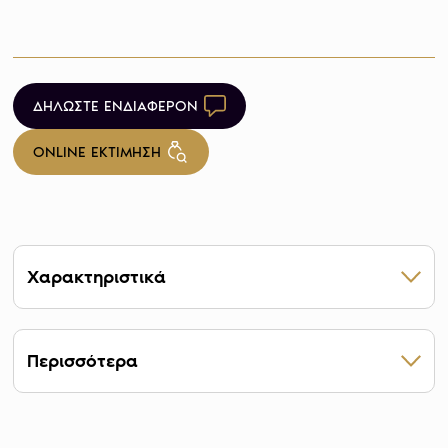
ΔΗΛΩΣΤΕ ΕΝΔΙΑΦΕΡΟΝ
ONLINE ΕΚΤΙΜΗΣΗ
Χαρακτηριστικά
ΒΑΡΟΣ 7,988 g
ΚΑΘΑΡΟΤΗΤΑ 22 καράτια
Περισσότερα
ΕΤΟΣ ΚΥΚΛΟΦΟΡΙΑΣ 1838-1887
ΔΙΑΜΕΤΡΟΣ 22,05 mm
Οι μορφές στο νόμισμα
ΠΑΧΟΣ 1,5mm
ΣΧΗΜΑ Κυκλικό