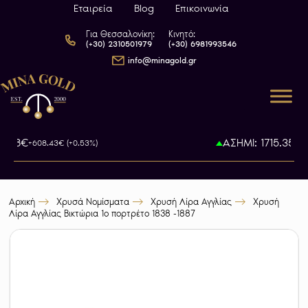
Εταιρεία
Blog
Επικοινωνία
Για Θεσσαλονίκη:
Κινητό:
(+30) 2310501979
(+30) 6981993546
info@minagold.gr
9.08€
ΑΣΗΜΙ: 1715.35€
+608.43€ (+0.53%)
+
Αρχική
Χρυσά Νομίσματα
Χρυσή Λίρα Αγγλίας
Χρυσή
Λίρα Αγγλίας Βικτώρια 1o πορτρέτο 1838 -1887