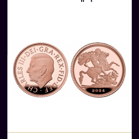
Η Βικτώρια Αλεξανδρίνα Μαρία Λουίζα ήταν η
βασίλισσα του Ηνωμένου Βασιλείου και της
Ιρλανδίας από το 1837 μέχρι το 1901. Γεννήθηκε
στις 24 Μαΐου 1819 και έγινε βασίλισσα σε
ηλικία 18 ετών.
Η βασίλισσα Βικτώρια κατάφερε να διατηρήσει
τη σταθερότητα και την ειρήνη στο Ηνωμένο
Βασίλειο και επηρέασε τη βρετανική πολιτική,
την κοινωνία και την πολιτιστική ζωή. Επίσης,
κατά τη διάρκεια της βασιλείας της, οι
βρετανικές αποικίες αυξήθηκαν σημαντικά και
οι εξελίξεις στη βιομηχανία και την τεχνολογία
επηρέασαν τον κόσμο.
Η βασίλισσα Βικτώρια παντρεύτηκε τον
πρίγκιπα Αλβέρτο της Σαξονίας-Κόμπουργκ και
Γκότα το 1840 και απέκτησε 9 παιδιά, ανάμεσά