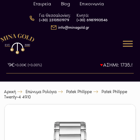
Εταιρεία
Blog
Επικοινωνία
Για Θεσσαλονίκη:
Κινητό:
(+30) 2310501979
(+30) 6981993546
info@minagold.gr
93.79€
ΑΣΗΜΙ: 1735.5€
+0.00€ (+0.00%)
-0
Αρχική
Επώνυμα Ρολόγια
Patek Philippe
Patek Philippe
Twenty~4 4910