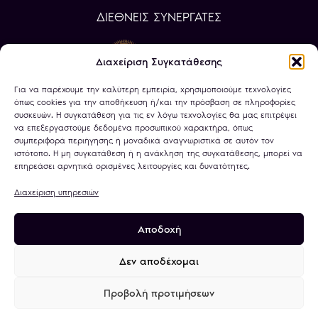
ΔΙΕΘΝΕΙΣ ΣΥΝΕΡΓΑΤΕΣ
Διαχείριση Συγκατάθεσης
Για να παρέχουμε την καλύτερη εμπειρία, χρησιμοποιούμε τεχνολογίες
όπως cookies για την αποθήκευση ή/και την πρόσβαση σε πληροφορίες
συσκευών. Η συγκατάθεση για τις εν λόγω τεχνολογίες θα μας επιτρέψει
να επεξεργαστούμε δεδομένα προσωπικού χαρακτήρα, όπως
συμπεριφορά περιήγησης ή μοναδικά αναγνωριστικά σε αυτόν τον
ιστότοπο. Η μη συγκατάθεση ή η ανάκληση της συγκατάθεσης, μπορεί να
επηρεάσει αρνητικά ορισμένες λειτουργίες και δυνατότητες.
Διαχείριση υπηρεσιών
Αποδοχή
Πολιτική Απορρήτου
Όροι Χρήσης
Χρήση Cookies
Τραπεζικοί Λογαριασμοί
Δεν αποδέχομαι
Προβολή προτιμήσεων
© 2026
minagold.gr
· All rights reserved · A