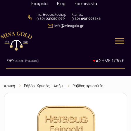
Εταιρεία
Blog
Επικοινωνία
Για Θεσσαλονίκη:
Κινητό:
(+30) 2310501979
(+30) 6981993546
info@minagold.gr
93.79€
ΑΣΗΜΙ: 1735.5€
+0.00€ (+0.00%)
-0
Αρχική
Ράβδοι Χρυσός - Ασήμι
Ράβδος χρυσού 1g