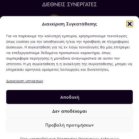
ΔΙΕΘΝΕΙΣ ΣΥΝΕΡΓΑΤΕΣ
Διαχείριση Συγκατάθεσης
Για να παρέχουμε την καλύτερη εμπειρία, χρησιμοποιούμε τεχνολογίες
όπως cookies για την αποθήκευση ή/και την πρόσβαση σε πληροφορίες
συσκευών. Η συγκατάθεση για τις εν λόγω τεχνολογίες θα μας επιτρέψει
να επεξεργαστούμε δεδομένα προσωπικού χαρακτήρα, όπως
συμπεριφορά περιήγησης ή μοναδικά αναγνωριστικά σε αυτόν τον
ιστότοπο. Η μη συγκατάθεση ή η ανάκληση της συγκατάθεσης, μπορεί να
επηρεάσει αρνητικά ορισμένες λειτουργίες και δυνατότητες.
Διαχείριση υπηρεσιών
Αποδοχή
Πολιτική Απορρήτου
Όροι Χρήσης
Χρήση Cookies
Τραπεζικοί Λογαριασμοί
Δεν αποδέχομαι
Προβολή προτιμήσεων
© 2026
minagold.gr
· All rights reserved · A
website by
Artware