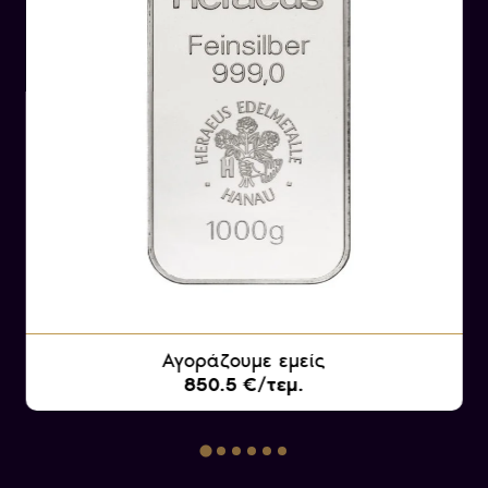
Οι σύγχρονες ράβδοι χρυσού, σε αντίθεση με
το παρελθόν, φέρουν την επίσημη σφραγίδα του
κατασκευαστή τους και συνοδεύονται από το
αντίστοιχο πιστοποιητικό ποιότητας του
επώνυμου κατασκευαστικού οίκου. Η εγχάρακτη
σφραγίδα στην επιφάνειά τους φέρει όλα τα
στοιχεία, όπως το όνομα του κατασκευαστή, το
βάρος και την καθαρότητα σε χρυσό.
Αγοράζουμε εμείς
850.5 €/τεμ.