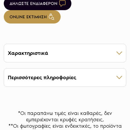
ΔΗΛΩΣΤΕ ΕΝΔΙΑΦΕΡΟΝ
ONLINE ΕΚΤΙΜΗΣΗ
Χαρακτηριστικά
Βάρος 1 g
Βάρος πολύτιμου μετάλλου 1 g
Περισσότερες πληροφορίες
Βαθμός καθαρότητας 24 καράτια
Οι ράβδοι χρυσού αποτελούν μπάρες από
ατόφιο χρυσάφι με συγκεκριμένες αυστηρές
προδιαγραφές στην κατασκευή τους, γι’ αυτό
και τα τεχνικά χαρακτηριστικά τους είναι
*Οι παραπάνω τιμές είναι καθαρές, δεν
συνώνυμα πάντα της αξίας τους.
εμπεριέχονται κρυφές κρατήσεις.
**Οι φωτογραφίες είναι ενδεικτικές, το προϊόντα