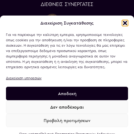
ΔΙΕΘΝΕΙΣ ΣΥΝΕΡΓΑΤΕΣ
Διαχείριση Συγκατάθεσης
Για να παρέχουμε την καλύτερη εμπειρία, χρησιμοποιούμε τεχνολογίες
όπως cookies για την αποθήκευση ή/και την πρόσβαση σε πληροφορίες
συσκευών. Η συγκατάθεση για τις εν λόγω τεχνολογίες θα μας επιτρέψει
να επεξεργαστούμε δεδομένα προσωπικού χαρακτήρα, όπως
συμπεριφορά περιήγησης ή μοναδικά αναγνωριστικά σε αυτόν τον
ιστότοπο. Η μη συγκατάθεση ή η ανάκληση της συγκατάθεσης, μπορεί να
επηρεάσει αρνητικά ορισμένες λειτουργίες και δυνατότητες.
Διαχείριση υπηρεσιών
Αποδοχή
Πολιτική Απορρήτου
Όροι Χρήσης
Χρήση Cookies
Τραπεζικοί Λογαριασμοί
Δεν αποδέχομαι
Προβολή προτιμήσεων
© 2026
minagold.gr
· All rights reserved · A
website by
Artware