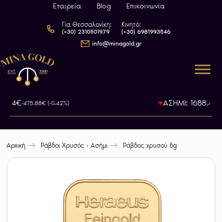
Εταιρεία
Blog
Επικοινωνία
Για Θεσσαλονίκη:
Κινητό:
(+30) 2310501979
(+30) 6981993546
info@minagold.gr
04.94€
ΑΣΗΜΙ: 1688.4€
-475.88€ (-0.42%)
-1
Αρχική
Ράβδοι Χρυσός - Ασήμι
Ράβδος χρυσού 5g