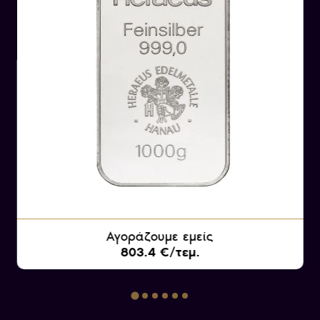
Οι σύγχρονες ράβδοι χρυσού, σε αντίθεση με
το παρελθόν, φέρουν την επίσημη σφραγίδα του
κατασκευαστή τους και συνοδεύονται από το
αντίστοιχο πιστοποιητικό ποιότητας του
επώνυμου κατασκευαστικού οίκου. Η εγχάρακτη
σφραγίδα στην επιφάνειά τους φέρει όλα τα
στοιχεία, όπως το όνομα του κατασκευαστή, το
βάρος και την καθαρότητα σε χρυσό.
Αγοράζουμε εμείς
803.4 €/τεμ.