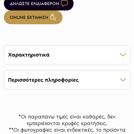
ΔΗΛΩΣΤΕ ΕΝΔΙΑΦΕΡΟΝ
ONLINE ΕΚΤΙΜΗΣΗ
Χαρακτηριστικά
Βάρος 5 g
Βάρος πολύτιμου μετάλλου 5 g
Περισσότερες πληροφορίες
Βαθμός καθαρότητας 24 καράτια
Οι ράβδοι χρυσού αποτελούν μπάρες από
ατόφιο χρυσάφι με συγκεκριμένες αυστηρές
προδιαγραφές στην κατασκευή τους, γι’ αυτό
και τα τεχνικά χαρακτηριστικά τους είναι
*Οι παραπάνω τιμές είναι καθαρές, δεν
συνώνυμα πάντα της αξίας τους.
εμπεριέχονται κρυφές κρατήσεις.
**Οι φωτογραφίες είναι ενδεικτικές, το προϊόντα