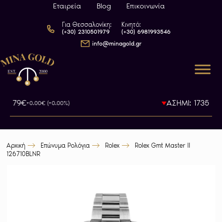
Εταιρεία
Blog
Επικοινωνία
Για Θεσσαλονίκη:
Κινητό:
(+30) 2310501979
(+30) 6981993546
info@minagold.gr
93.79€
ΑΣΗΜΙ: 1735.5€
+0.00€ (+0.00%)
-0
Αρχική
Επώνυμα Ρολόγια
Rolex
Rolex Gmt Master II
126710BLNR