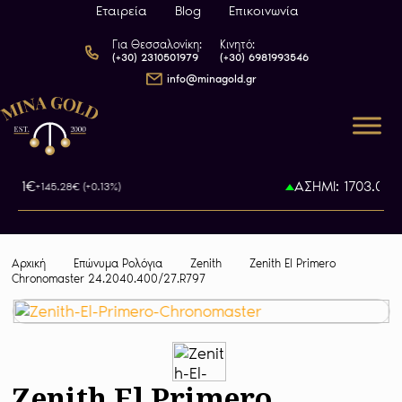
Εταιρεία
Blog
Επικοινωνία
Για Θεσσαλονίκη:
Κινητό:
(+30) 2310501979
(+30) 6981993546
info@minagold.gr
6.1€
ΑΣΗΜΙ: 1703.04€
+145.28€ (+0.13%)
+
Αρχική
Επώνυμα Ρολόγια
Zenith
Zenith El Primero
Chronomaster 24.2040.400/27.R797
Zenith El Primero