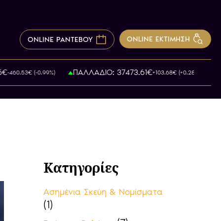
ONLINE ΕΚΤΙΜΗΣΗ
ONLINE ΡΑΝΤΕΒΟΥ
ΠΑΛΛΑΔΙΟ: 37473.61€
60.53€ (-0.99%)
+103.68€ (+0.28%)
Κατηγορίες
Ασημένια Σκεύη & Νομίσματα
(1)