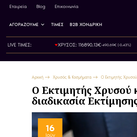
Εταιρεία
Blog
Επικοινωνία
ΑΓΟΡΑΖΟΥΜΕ
ΤΙΜΕΣ
B2B ΧΟΝΔΡΙΚΗ
 800.00€
LIVE ΤΙΜΕΣ:
ΧΡΥΣΟΣ: 116890.13€
-490.69€ (-0.43%)
Αρχική
Χρυσός & Κοσμήματα
Ο Εκτιμητής Χρυσού
Ο Εκτιμητής Χρυσού κ
διαδικασία Εκτίμησ
16
Ιούν