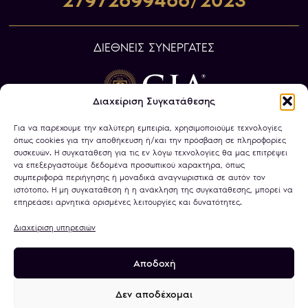
27972699466/2023
ΔΙΕΘΝΕΙΣ ΣΥΝΕΡΓΑΤΕΣ
Διαχείριση Συγκατάθεσης
Για να παρέχουμε την καλύτερη εμπειρία, χρησιμοποιούμε τεχνολογίες
όπως cookies για την αποθήκευση ή/και την πρόσβαση σε πληροφορίες
συσκευών. Η συγκατάθεση για τις εν λόγω τεχνολογίες θα μας επιτρέψει
να επεξεργαστούμε δεδομένα προσωπικού χαρακτήρα, όπως
συμπεριφορά περιήγησης ή μοναδικά αναγνωριστικά σε αυτόν τον
ιστότοπο. Η μη συγκατάθεση ή η ανάκληση της συγκατάθεσης, μπορεί να
επηρεάσει αρνητικά ορισμένες λειτουργίες και δυνατότητες.
Διαχείριση υπηρεσιών
Αποδοχή
Πολιτική Απορρήτου
Όροι Χρήσης
Χρήση Cookies
Τραπεζικοί Λογαριασμοί
Δεν αποδέχομαι