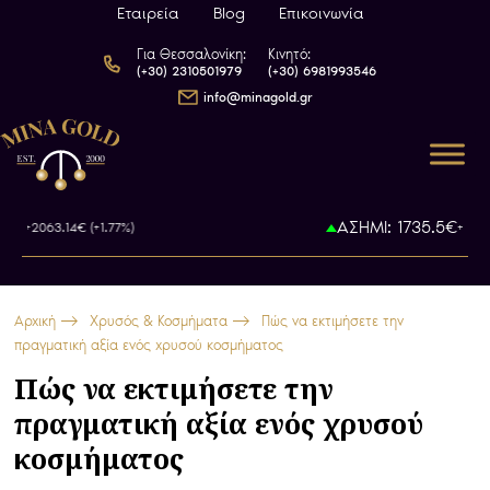
Εταιρεία
Blog
Επικοινωνία
Για Θεσσαλονίκη:
Κινητό:
(+30) 2310501979
(+30) 6981993546
info@minagold.gr
ΑΣΗΜΙ: 1735.5€
063.14€ (+1.77%)
+46.44€ (+2
Αρχική
Χρυσός & Κοσμήματα
Πώς να εκτιμήσετε την
πραγματική αξία ενός χρυσού κοσμήματος
Πώς να εκτιμήσετε την
πραγματική αξία ενός χρυσού
κοσμήματος