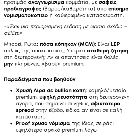
προτιμάς
αναγνωρίσιμα
κομμάτια, με
σαφείς
προδιαγραφές
(βάρος/καθαρότητα) από
επίσημο
νομισματοκοπείο
ή καθιερωμένο κατασκευαστή.
-«Έχω μια περιορισμένη έκδοση με ωραίο σχέδιο —
αξίζει;»
Μπορεί. Ρώτα:
πόσα κόπηκαν (
MCM
)
; Είναι
LEP
απλώς της συσκευασίας; Υπάρχει
σταθερή ζήτηση
στη δευτερογενή; Αν οι απαντήσεις είναι θολές,
μην
πληρώνεις «βαρύ» premium.
Παραδείγματα που βοηθούν
Χρυσή Λίρα σε bullion
κοπή
: χαμηλό/μεσαίο
premium,
υψηλή ρευστότητα
στη δευτερογενή
αγορά, που σημαίνει συνήθως
σφιχτότερο
spread
στην έξοδο, ειδικά αν είναι σε καλή
κατάσταση.
Proof
χρυσό νόμισμα
της ίδιας σειράς:
υψηλότερο αρχικό premium λόγω