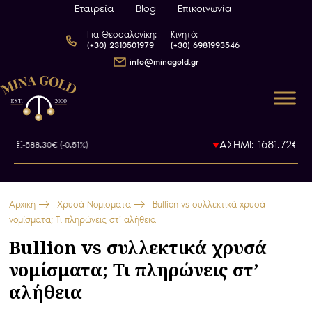
Εταιρεία
Blog
Επικοινωνία
Για Θεσσαλονίκη:
Κινητό:
(+30) 2310501979
(+30) 6981993546
info@minagold.gr
€
ΑΣΗΜΙ: 1681.72€
-588.30€ (-0.51%)
-18.07€ 
Αρχική
Χρυσά Νομίσματα
Bullion vs συλλεκτικά χρυσά
νομίσματα; Τι πληρώνεις στ’ αλήθεια
Bullion vs συλλεκτικά χρυσά
νομίσματα; Τι πληρώνεις στ’
αλήθεια