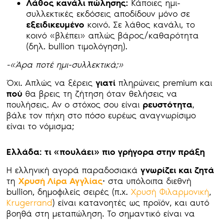
Λάθος κανάλι πώλησης:
Κάποιες ημι-
συλλεκτικές εκδόσεις αποδίδουν μόνο σε
εξειδικευμένο
κοινό. Σε λάθος κανάλι, το
κοινό «βλέπει» απλώς βάρος/καθαρότητα
(δηλ. bullion τιμολόγηση).
-«Άρα ποτέ ημι-συλλεκτικά;»
Όχι. Απλώς να ξέρεις
γιατί
πληρώνεις premium και
πού
θα βρεις τη ζήτηση όταν θελήσεις να
πουλήσεις. Αν ο στόχος σου είναι
ρευστότητα
,
βάλε τον πήχη στο πόσο ευρέως αναγνωρίσιμο
είναι το νόμισμα;
Ελλάδα: τι «πουλάει» πιο γρήγορα στην πράξη
Η ελληνική αγορά παραδοσιακά
γνωρίζει και ζητά
τη
Χρυσή Λίρα Αγγλίας
·
στα υπόλοιπα διεθνή
bullion, δημοφιλείς σειρές (π.χ.
Χρυσή Φιλαρμονική
,
Krugerrand
) είναι κατανοητές ως προϊόν, και αυτό
βοηθά στη μεταπώληση. Το σημαντικό είναι να