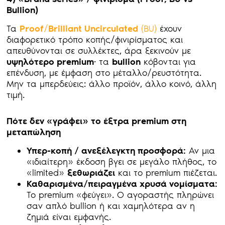
Bullion
)
Τα
Proof
/
Brilliant
Uncirculated
(BU)
έχουν
διαφορετικό τρόπο κοπής/φινιρίσματος και
απευθύνονται σε συλλέκτες, άρα ξεκινούν με
υψηλότερο
premium
· τα
bullion
κόβονται για
επένδυση, με έμφαση στο μέταλλο/ρευστότητα.
Μην τα μπερδεύεις: άλλο προϊόν, άλλο κοινό, άλλη
τιμή.
Πότε δεν «γράφει» το έξτρα premium
στη
μεταπώληση
Υπερ-κοπή / ανεξέλεγκτη προσφορά:
Αν μια
«ιδιαίτερη» έκδοση βγει σε μεγάλο πλήθος, το
«limited»
ξεθωριάζει
και το premium πιέζεται.
Καθαρισμένα/πειραγμένα χρυσά νομίσματα:
Το premium «φεύγει». Ο αγοραστής πληρώνει
σαν απλό bullion ή και χαμηλότερα αν η
ζημιά είναι εμφανής.