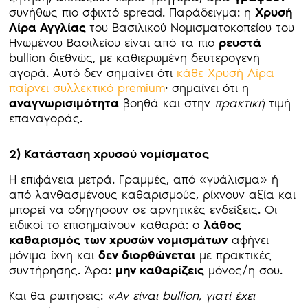
συνήθως πιο σφιχτό spread. Παράδειγμα: η
Χρυσή
Λίρα Αγγλίας
του Βασιλικού Νομισματοκοπείου του
Ηνωμένου Βασιλείου είναι από τα πιο
ρευστά
bullion διεθνώς, με καθιερωμένη δευτερογενή
αγορά. Αυτό δεν σημαίνει ότι
κάθε Χρυσή Λίρα
παίρνει συλλεκτικό premium
· σημαίνει ότι η
αναγνωρισιμότητα
βοηθά και στην
πρακτική
τιμή
επαναγοράς.
2) Κατάσταση χρυσού νομίσματος
Η επιφάνεια μετρά. Γραμμές, από «γυάλισμα» ή
από λανθασμένους καθαρισμούς, ρίχνουν αξία και
μπορεί να οδηγήσουν σε αρνητικές ενδείξεις. Οι
ειδικοί το επισημαίνουν καθαρά: ο
λάθος
καθαρισμός των χρυσών νομισμάτων
αφήνει
μόνιμα ίχνη και
δεν διορθώνεται
με πρακτικές
συντήρησης. Άρα:
μην καθαρίζεις
μόνος/η σου.
Και θα ρωτήσεις:
«Αν είναι
bullion
, γιατί έχει