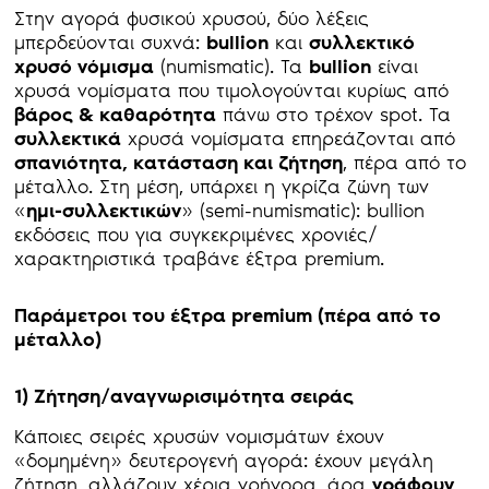
Στην αγορά φυσικού χρυσού, δύο λέξεις
μπερδεύονται συχνά:
bullion
και
συλλεκτικό
χρυσό νόμισμα
(numismatic). Τα
bullion
είναι
χρυσά νομίσματα που τιμολογούνται κυρίως από
βάρος & καθαρότητα
πάνω στο τρέχον spot. Τα
συλλεκτικά
χρυσά νομίσματα επηρεάζονται από
σπανιότητα, κατάσταση και ζήτηση
, πέρα από το
μέταλλο. Στη μέση, υπάρχει η γκρίζα ζώνη των
«
ημι-συλλεκτικών
» (semi-numismatic): bullion
εκδόσεις που για συγκεκριμένες χρονιές/
χαρακτηριστικά τραβάνε έξτρα premium.
Παράμετροι του έξτρα premium
(πέρα από το
μέταλλο)
1) Ζήτηση/αναγνωρισιμότητα σειράς
Κάποιες σειρές χρυσών νομισμάτων έχουν
«δομημένη» δευτερογενή αγορά: έχουν μεγάλη
ζήτηση, αλλάζουν χέρια γρήγορα, άρα
γράφουν