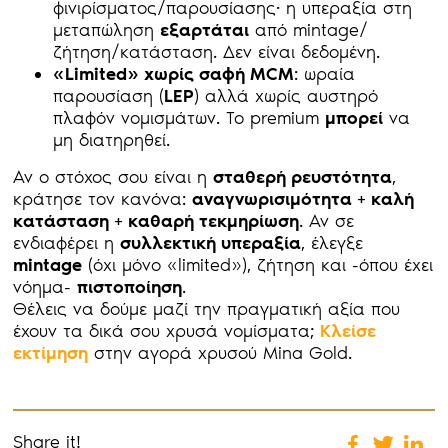
φινιρίσματος/παρουσίασης· η υπεραξία στη
μεταπώληση
εξαρτάται
από mintage/
ζήτηση/κατάσταση. Δεν είναι δεδομένη.
«Limited
» χωρίς σαφή MCM
: ωραία
παρουσίαση (
LEP
) αλλά χωρίς αυστηρό
πλαφόν νομισμάτων. Το premium
μπορεί
να
μη διατηρηθεί.
Αν ο στόχος σου είναι η
σταθερή ρευστότητα
,
κράτησε τον κανόνα:
αναγνωρισιμότητα + καλή
κατάσταση + καθαρή τεκμηρίωση
. Αν σε
ενδιαφέρει η
συλλεκτική υπεραξία
, έλεγξε
mintage
(όχι μόνο «limited»), ζήτηση και -όπου έχει
νόημα-
πιστοποίηση
.
Θέλεις να δούμε μαζί την πραγματική αξία που
έχουν τα δικά σου χρυσά νομίσματα;
Κλείσε
εκτίμηση
στην αγορά χρυσού Mina Gold.
Share it!