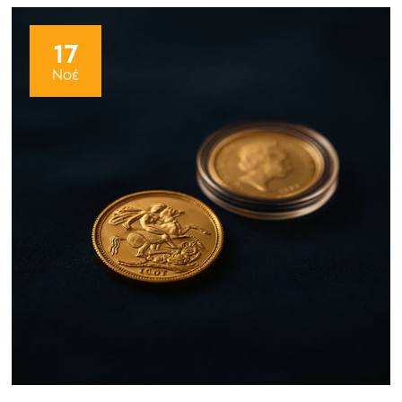
17
Νοέ