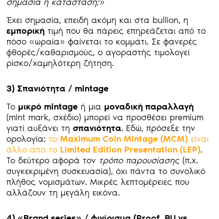
σημασία η κατάσταση;»
Έχει σημασία, επειδή ακόμη και στα bullion, η
εμπορική
τιμή που θα πάρεις επηρεάζεται από το
πόσο «ωραία» φαίνεται το κομμάτι. Σε φανερές
φθορές/καθαρισμούς, ο αγοραστής τιμολογεί
ρίσκο/χαμηλότερη ζήτηση.
3) Σπανιότητα / mintage
Το
μικρό
mintage
ή μια
μοναδική παραλλαγή
(mint mark, σχέδιο) μπορεί να προσθέσει premium
γιατί αυξάνει τη
σπανιότητα
. Εδώ, πρόσεξε την
ορολογία:
το
Maximum
Coin
Mintage
(MCM
)
είναι
άλλο από το
Limited
Edition
Presentation
(LEP
)
.
Το δεύτερο αφορά τον
τρόπο παρουσίασης
(π.χ.
συγκεκριμένη συσκευασία), όχι πάντα το συνολικό
πλήθος νομισμάτων. Μικρές λεπτομέρειες που
αλλάζουν τη μεγάλη εικόνα.
4) «Brand
series
» / φινίρισμα (Proof
, BU
vs