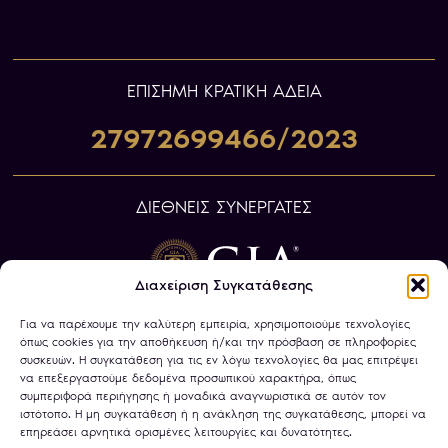
ΕΠIΣΗΜΗ ΚΡΑΤΙΚΗ ΑΔΕΙΑ
27972699466/2023
ΔΙΕΘΝΕΙΣ ΣΥΝΕΡΓΑΤΕΣ
Διαχείριση Συγκατάθεσης
Για να παρέχουμε την καλύτερη εμπειρία, χρησιμοποιούμε τεχνολογίες
όπως cookies για την αποθήκευση ή/και την πρόσβαση σε πληροφορίες
συσκευών. Η συγκατάθεση για τις εν λόγω τεχνολογίες θα μας επιτρέψει
να επεξεργαστούμε δεδομένα προσωπικού χαρακτήρα, όπως
συμπεριφορά περιήγησης ή μοναδικά αναγνωριστικά σε αυτόν τον
ιστότοπο. Η μη συγκατάθεση ή η ανάκληση της συγκατάθεσης, μπορεί να
επηρεάσει αρνητικά ορισμένες λειτουργίες και δυνατότητες.