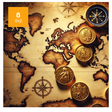
8
Φεβ