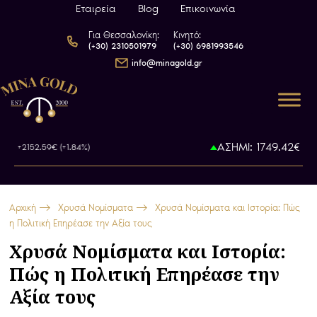
Εταιρεία
Blog
Επικοινωνία
Για Θεσσαλονίκη:
Κινητό:
(+30) 2310501979
(+30) 6981993546
info@minagold.gr
€
ΑΣΗΜΙ: 1749.42€
+2152.59€ (+1.84%)
+60.36€
Αρχική
Χρυσά Νομίσματα
Χρυσά Νομίσματα και Ιστορία: Πώς
η Πολιτική Επηρέασε την Αξία τους
Χρυσά Νομίσματα και Ιστορία:
Πώς η Πολιτική Επηρέασε την
Αξία τους