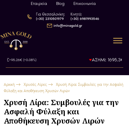
Εταιρεία
Blog
Επικοινωνία
Για Θεσσαλονίκη:
Κινητό:
(+30) 2310501979
(+30) 6981993546
info@minagold.gr
€
ΑΣΗΜΙ: 1695.3€
+95.26€ (+0.08%)
-4.49€ 
Αρχική
Χρυσές Λίρες
Χρυσή Λίρα: Συμβουλές για την Ασφαλή
Φύλαξη και Αποθήκευση Χρυσών Λιρών
Χρυσή Λίρα: Συμβουλές για την
Ασφαλή Φύλαξη και
Αποθήκευση Χρυσών Λιρών