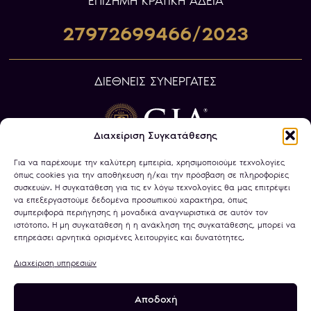
ΕΠIΣΗΜΗ ΚΡΑΤΙΚΗ ΑΔΕΙΑ
27972699466/2023
ΔΙΕΘΝΕΙΣ ΣΥΝΕΡΓΑΤΕΣ
Διαχείριση Συγκατάθεσης
Για να παρέχουμε την καλύτερη εμπειρία, χρησιμοποιούμε τεχνολογίες
όπως cookies για την αποθήκευση ή/και την πρόσβαση σε πληροφορίες
συσκευών. Η συγκατάθεση για τις εν λόγω τεχνολογίες θα μας επιτρέψει
να επεξεργαστούμε δεδομένα προσωπικού χαρακτήρα, όπως
συμπεριφορά περιήγησης ή μοναδικά αναγνωριστικά σε αυτόν τον
ιστότοπο. Η μη συγκατάθεση ή η ανάκληση της συγκατάθεσης, μπορεί να
επηρεάσει αρνητικά ορισμένες λειτουργίες και δυνατότητες.
Διαχείριση υπηρεσιών
Αποδοχή
Πολιτική Απορρήτου
Όροι Χρήσης