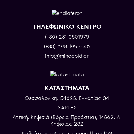
ΤΗΛΕΦΩΝΙΚΟ ΚΕΝΤΡΟ
(+30) 231 0501979
(+30) 698 1993546
info@minagold.gr
ΚΑΤΑΣΤΗΜΑΤΑ
Θεσσαλονίκη, 54625, Εγνατίας 34
ΧΑΡΤΗΣ
Αττική, Κηφισιά (Βόρεια Προάστια), 14562, Λ.
Κηφισίας 232
Καβάλα, Eρυθρού Σταυρού 11, 65403