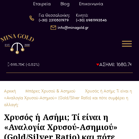
Εταιρεία
Blog
Επικοινωνία
Για Θεσσαλονίκη:
Κινητό:
(+30) 2310501979
(+30) 6981993546
info@minagold.gr
€
ΑΣΗΜΙ: 1680.7€
-595.75€ (-0.52%)
-19.10€ 
Αρχική
Μπάρες Χρυσού & Ασημιού
Χρυσός ή Ασήμι; Τί είναι η
«Αναλογία Χρυσού-Ασημιού» (Gold/Silver Ratio) και πότε συμφέρει η
αλλαγή;
Χρυσός ή Ασήμι; Τί είναι η
«Αναλογία Χρυσού-Ασημιού»
(Gold/Silver Ratio) και πότε