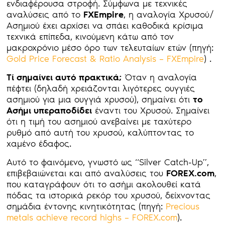
ενδιαφέρουσα στροφή. Σύμφωνα με τεχνικές
αναλύσεις από το
FXEmpire
, η αναλογία Χρυσού/
Ασημιού έχει αρχίσει να σπάει καθοδικά κρίσιμα
τεχνικά επίπεδα, κινούμενη κάτω από τον
μακροχρόνιο μέσο όρο των τελευταίων ετών (πηγή:
Gold Price Forecast & Ratio Analysis – FXEmpire
) .
Τί σημαίνει αυτό πρακτικά;
Όταν η αναλογία
πέφτει (δηλαδή χρειάζονται λιγότερες ουγγιές
ασημιού για μια ουγγιά χρυσού), σημαίνει ότι
το
Ασήμι υπεραποδίδει
έναντι του Χρυσού. Σημαίνει
ότι η τιμή του ασημιού ανεβαίνει με ταχύτερο
ρυθμό από αυτή του χρυσού, καλύπτοντας το
χαμένο έδαφος.
Αυτό το φαινόμενο, γνωστό ως “Silver Catch-Up”,
επιβεβαιώνεται και από αναλύσεις του
FOREX.com
,
που καταγράφουν ότι το ασήμι ακολουθεί κατά
πόδας τα ιστορικά ρεκόρ του χρυσού, δείχνοντας
σημάδια έντονης κινητικότητας (πηγή:
Precious
metals achieve record highs – FOREX.com
).