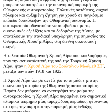
μπόρεσε να αποτρέψει την οικονομική παρακμή της
Οθωμανικής αυτοκρατορίας. Πολιτικές αστάθειες, συχνοί
πόλεμοι και αυξημένη ζήτηση για χρυσό σε παγκόσμιο
επίπεδο δυσκόλεψαν την Οθωμανική οικονομία. Η
αυτοκρατορία αδυνατούσε να συμβαδίσει με τις
οικονομικές εξελίξεις και τα δεδομένα της Δύσης, με
αποτέλεσμα την σταδιακή υποχώρηση της σημασίας της
Οθωμανικής Χρυσής Λίρας στη διεθνή οικονομική
σκηνή.
Η τελευταία Οθωμανική Χρυσή Λίρα που κυκλοφόρησε,
πριν την αντικατάστασή της από την Τουρκική Χρυσή
Λίρα, ήταν
η Χρυσή Λίρα του Σουλτάνου Μωάμεθ ΣΤ΄
,
μεταξύ των ετών 1918 και 1922.
Η Χρυσή Λίρα άφησε ανεξίτηλο το σημάδι της στην
οικονομική ιστορία της Οθωμανικής αυτοκρατορίας.
Παρότι δεν μπόρεσε να αναστρέψει την μοίρα της
αυτοκρατορίας, η Χρυσή Λίρα παραμένει ένα σημαντικό
ιστορικό τεκμήριο μίας ταραχώδους περιόδου, φέρνοντας
στο φως την ακμή και την παρακμή μίας ένδοξης
αυτοκρατορίας.