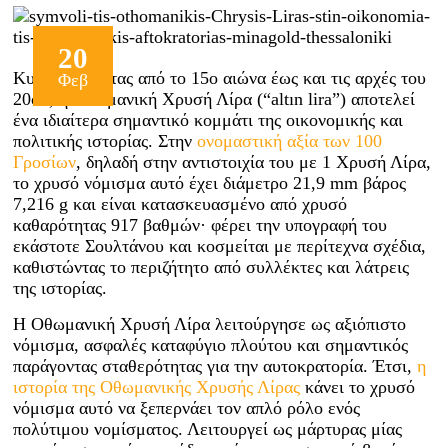
20
Κυκλοφορώντας από το 15ο αιώνα έως και τις αρχές του
Φεβ
20ού, η Οθωμανική Χρυσή Λίρα (“altın lira”) αποτελεί
ένα ιδιαίτερα σημαντικό κομμάτι της οικονομικής και
πολιτικής ιστορίας. Στην
ονομαστική αξία των 100
Γροσίων
, δηλαδή στην αντιστοιχία του με 1 Χρυσή Λίρα,
το χρυσό νόμισμα αυτό έχει διάμετρο 21,9 mm βάρος
7,216 g και είναι κατασκευασμένο από χρυσό
καθαρότητας 917 βαθμών· φέρει την υπογραφή του
εκάστοτε Σουλτάνου και κοσμείται με περίτεχνα σχέδια,
καθιστώντας το περιζήτητο από συλλέκτες και λάτρεις
της ιστορίας.
H Οθωμανική Χρυσή Λίρα λειτούργησε ως αξιόπιστο
νόμισμα, ασφαλές καταφύγιο πλούτου και σημαντικός
παράγοντας σταθερότητας για την αυτοκρατορία. Έτσι,
η
ιστορία της Οθωμανικής Χρυσής Λίρας
κάνει το χρυσό
νόμισμα αυτό να ξεπερνάει τον απλό ρόλο ενός
πολύτιμου νομίσματος. Λειτουργεί ως μάρτυρας μίας