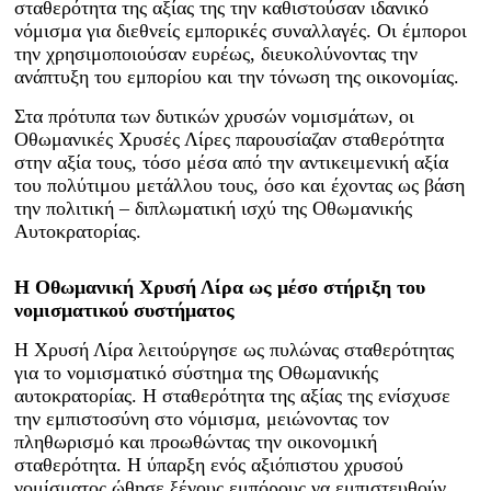
σταθερότητα της αξίας της την καθιστούσαν ιδανικό
νόμισμα για διεθνείς εμπορικές συναλλαγές. Οι έμποροι
την χρησιμοποιούσαν ευρέως, διευκολύνοντας την
ανάπτυξη του εμπορίου και την τόνωση της οικονομίας.
Στα πρότυπα των δυτικών χρυσών νομισμάτων, οι
Οθωμανικές Χρυσές Λίρες παρουσίαζαν σταθερότητα
στην αξία τους, τόσο μέσα από την αντικειμενική αξία
του πολύτιμου μετάλλου τους, όσο και έχοντας ως βάση
την πολιτική – διπλωματική ισχύ της Οθωμανικής
Αυτοκρατορίας.
Η Οθωμανική Χρυσή Λίρα ως μέσο στήριξη του
νομισματικού συστήματος
Η Χρυσή Λίρα λειτούργησε ως πυλώνας σταθερότητας
για το νομισματικό σύστημα της Οθωμανικής
αυτοκρατορίας. Η σταθερότητα της αξίας της ενίσχυσε
την εμπιστοσύνη στο νόμισμα, μειώνοντας τον
πληθωρισμό και προωθώντας την οικονομική
σταθερότητα. Η ύπαρξη ενός αξιόπιστου χρυσού
νομίσματος ώθησε ξένους εμπόρους να εμπιστευθούν