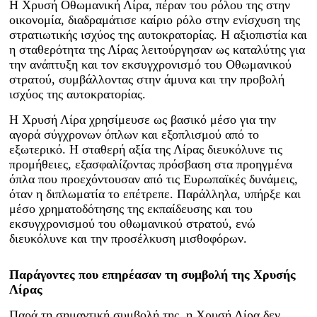
Η Χρυσή Οθωμανική Λίρα, πέραν του ρόλου της στην
οικονομία, διαδραμάτισε καίριο ρόλο στην ενίσχυση της
στρατιωτικής ισχύος της αυτοκρατορίας. Η αξιοπιστία και
η σταθερότητα της Λίρας λειτούργησαν ως καταλύτης για
την ανάπτυξη και τον εκσυγχρονισμό του Οθωμανικού
στρατού, συμβάλλοντας στην άμυνα και την προβολή
ισχύος της αυτοκρατορίας.
Η Χρυσή Λίρα χρησίμευσε ως βασικό μέσο για την
αγορά σύγχρονων όπλων και εξοπλισμού από το
εξωτερικό. Η σταθερή αξία της Λίρας διευκόλυνε τις
προμήθειες, εξασφαλίζοντας πρόσβαση στα προηγμένα
όπλα που προεχόντουσαν από τις Ευρωπαϊκές δυνάμεις,
όταν η διπλωματία το επέτρεπε. Παράλληλα, υπήρξε και
μέσο χρηματοδότησης της εκπαίδευσης και του
εκσυγχρονισμού του οθωμανικού στρατού, ενώ
διευκόλυνε και την προσέλκυση μισθοφόρων.
Παράγοντες που επηρέασαν τη συμβολή της Χρυσής
Λίρας
Παρά τη σημαντική συμβολή της, η Χρυσή Λίρα δεν