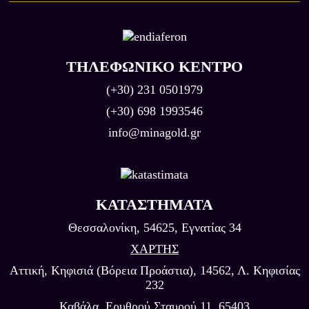
ΤΗΛΕΦΩΝΙΚΟ ΚΕΝΤΡΟ
(+30) 231 0501979
(+30) 698 1993546
info@minagold.gr
ΚΑΤΑΣΤΉΜΑΤΑ
Θεσσαλονίκη, 54625, Εγνατίας 34
ΧΑΡΤΗΣ
Αττική, Κηφισιά (Βόρεια Προάστια), 14562, Λ. Κηφισίας
232
Καβάλα, Eρυθρού Σταυρού 11, 65403