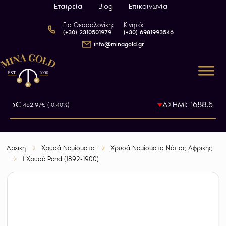
Εταιρεία
Blog
Επικοινωνία
Για Θεσσαλονίκη:
Κινητό:
(+30) 2310501979
(+30) 6981993546
info@minagold.gr
7.85€
ΑΣΗΜΙ: 1688.56€
-452.97€ (-0.40%)
-
Αρχική
Χρυσά Νομίσματα
Χρυσά Νομίσματα Νότιας Αφρικής
1 Χρυσό Pond (1892-1900)