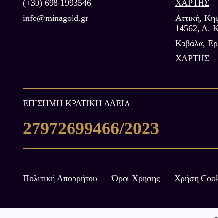
(+30) 698 1993546
ΧΑΡΤΗΣ
info@minagold.gr
Αττική, Κηφ
14562, Λ. Κ
Καβάλα, Eρ
ΧΑΡΤΗΣ
ΕΠIΣΗΜΗ ΚΡΑΤΙΚΗ ΑΔΕΙΑ
27972699466/2023
Πολιτική Απορρήτου
Όροι Χρήσης
Χρήση Cook