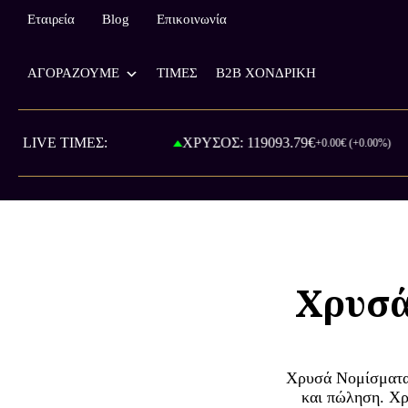
Εταιρεία
Blog
Επικοινωνία
ΑΓΟΡΑΖΟΥΜΕ
ΤΙΜΕΣ
B2B ΧΟΝΔΡΙΚΗ
.00€
LIVE ΤΙΜΕΣ:
ΧΡΥΣΟΣ: 119093.79€
+0.00€ (+0.00%)
Χρυσά
Χρυσά Νομίσματα 
και πώληση. Χ