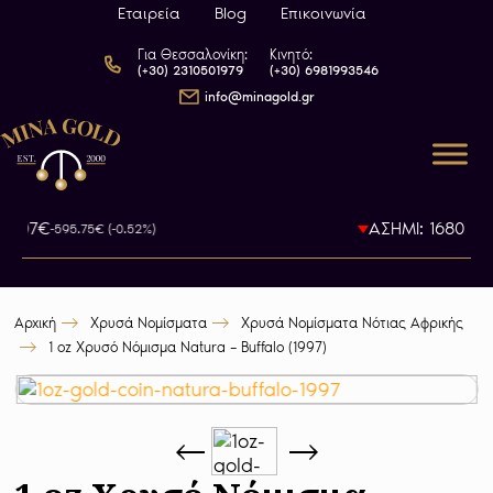
Εταιρεία
Blog
Επικοινωνία
Για Θεσσαλονίκη:
Κινητό:
(+30) 2310501979
(+30) 6981993546
info@minagold.gr
5.07€
ΑΣΗΜΙ: 1680.7€
-595.75€ (-0.52%)
-1
Αρχική
Χρυσά Νομίσματα
Χρυσά Νομίσματα Νότιας Αφρικής
1 oz Χρυσό Νόμισμα Natura – Buffalo (1997)