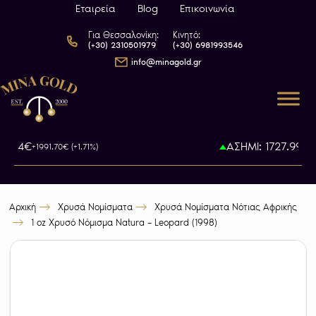
Εταιρεία
Blog
Επικοινωνία
Για Θεσσαλονίκη:
Κινητό:
(+30) 2310501979
(+30) 6981993546
info@minagold.gr
22.34€
ΑΣΗΜΙ: 1727.99€
+1991.70€ (+1.71%)
+
Αρχική
Χρυσά Νομίσματα
Χρυσά Νομίσματα Νότιας Αφρικής
1 oz Χρυσό Νόμισμα Natura – Leopard (1998)