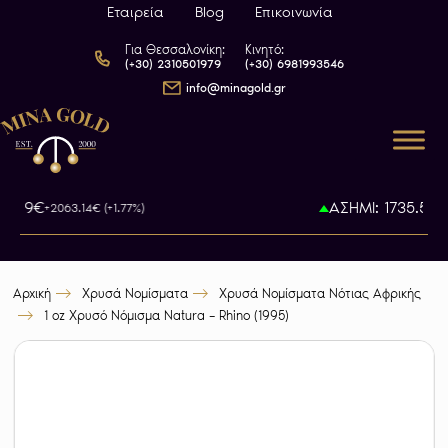
Εταιρεία
Blog
Επικοινωνία
Για Θεσσαλονίκη:
Κινητό:
(+30) 2310501979
(+30) 6981993546
info@minagold.gr
3.79€
ΑΣΗΜΙ: 1735.5€
+2063.14€ (+1.77%)
+46
Αρχική
Χρυσά Νομίσματα
Χρυσά Νομίσματα Νότιας Αφρικής
1 oz Χρυσό Νόμισμα Natura – Rhino (1995)