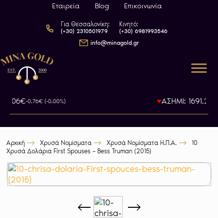
Εταιρεία
Blog
Επικοινωνία
Για Θεσσαλονίκη:
Κινητό:
(+30) 2310501979
(+30) 6981993546
info@minagold.gr
80.06€
ΑΣΗΜΙ: 1691.22€
-0.76€ (-0.00%)
-
Αρχική
Χρυσά Νομίσματα
Χρυσά Νομίσματα Η.Π.Α.
10
Χρυσά Δολάρια First Spouses – Bess Truman (2015)