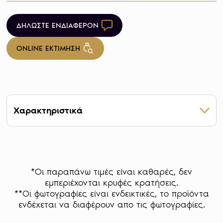
ΔΗΛΩΣΤΕ ΕΝΔΙΑΦΕΡΟΝ
ONLINE ΕΚΤΙΜΗΣΗ
Χαρακτηριστικά
Βάρος 15,55 g
Καθαρότητα 999
Έτος 2015
Mintage 1.654
*Οι παραπάνω τιμές είναι καθαρές, δεν
Διάμετρος 26,50 mm
εμπεριέχονται κρυφές κρατήσεις.
Σχήμα Κυκλικό
**Οι φωτογραφίες είναι ενδεικτικές, το προϊόντα
Χώρα Η.Π.Α.
ενδέχεται να διαφέρουν απο τις φωτογραφίες.