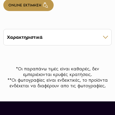
ONLINE ΕΚΤΙΜΗΣΗ
Χαρακτηριστικά
Βάρος 15,55 g
Καθαρότητα 999
Έτος 2016
Mintage 1.839
*Οι παραπάνω τιμές είναι καθαρές, δεν
Διάμετρος 26,50 mm
εμπεριέχονται κρυφές κρατήσεις.
Σχήμα Κυκλικό
**Οι φωτογραφίες είναι ενδεικτικές, το προϊόντα
Χώρα Η.Π.Α.
ενδέχεται να διαφέρουν απο τις φωτογραφίες.