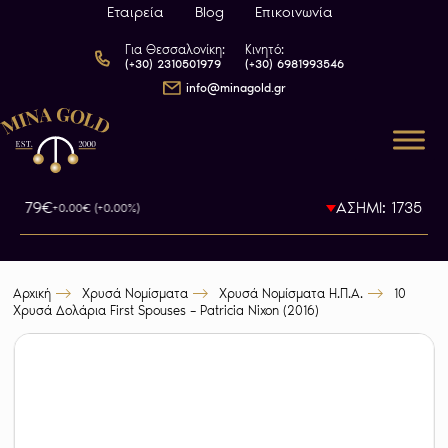
Εταιρεία
Blog
Επικοινωνία
Για Θεσσαλονίκη:
Κινητό:
(+30) 2310501979
(+30) 6981993546
info@minagold.gr
93.79€
ΑΣΗΜΙ: 1735.5€
+0.00€ (+0.00%)
-0
Αρχική
Χρυσά Νομίσματα
Χρυσά Νομίσματα Η.Π.Α.
10
Χρυσά Δολάρια First Spouses – Patricia Nixon (2016)