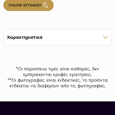
ONLINE ΕΚΤΙΜΗΣΗ
Χαρακτηριστικά
Βάρος 15,55 g
Καθαρότητα 999
Έτος 2015
Mintage 1.725
*Οι παραπάνω τιμές είναι καθαρές, δεν
Διάμετρος 26,50 mm
εμπεριέχονται κρυφές κρατήσεις.
Σχήμα Κυκλικό
**Οι φωτογραφίες είναι ενδεικτικές, το προϊόντα
Χώρα Η.Π.Α.
ενδέχεται να διαφέρουν απο τις φωτογραφίες.