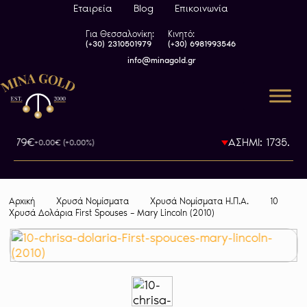
Εταιρεία
Blog
Επικοινωνία
Για Θεσσαλονίκη:
Κινητό:
(+30) 2310501979
(+30) 6981993546
info@minagold.gr
93.79€
ΑΣΗΜΙ: 1735.5€
+0.00€ (+0.00%)
-0
Αρχική
Χρυσά Νομίσματα
Χρυσά Νομίσματα Η.Π.Α.
10
Χρυσά Δολάρια First Spouses – Mary Lincoln (2010)