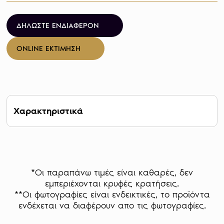
ΔΗΛΩΣΤΕ ΕΝΔΙΑΦΕΡΟΝ
ONLINE ΕΚΤΙΜΗΣΗ
Χαρακτηριστικά
Βάρος 15,55 g
Καθαρότητα 999
Έτος 2010
Mintage 3.695
*Οι παραπάνω τιμές είναι καθαρές, δεν
Διάμετρος 26,50 mm
εμπεριέχονται κρυφές κρατήσεις.
Σχήμα Κυκλικό
**Οι φωτογραφίες είναι ενδεικτικές, το προϊόντα
Χώρα Η.Π.Α.
ενδέχεται να διαφέρουν απο τις φωτογραφίες.