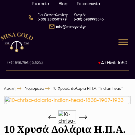
Εταιρεία
Blog
Επικοινωνία
Για Θεσσαλονίκη:
Κινητό:
(+30) 2310501979
(+30) 6981993546
info@minagold.gr
5.07€
ΑΣΗΜΙ: 1680.7€
-595.75€ (-0.52%)
-1
Αρχική
Νομίσματα
10 Χρυσά Δολάρια Η.Π.Α. ”Indian head”
10 Χρυσά Δολάρια Η.Π.Α.