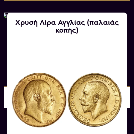
«10 DOLLARS», ενώ άνωθεν αναγράφεται η
ταυτότητα «UNITED STATES OF AMERICA».
Χρυσή Λίρα Αγγλίας (παλαιάς
κοπής)
Αγοράζουμε εμείς
628.00 €/τεμ.