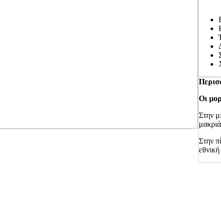
Περισ
Οι μο
Στην μ
μακριά
Στην π
εθνικ